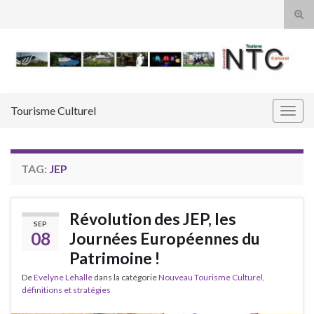
Tog
sear
Search for:
for
Tourisme Culturel
Togg
navig
TAG:
JEP
Révolution des JEP, les
SEP
08
Journées Européennes du
Patrimoine !
De
Evelyne Lehalle
dans la catégorie
Nouveau Tourisme Culturel,
définitions et stratégies