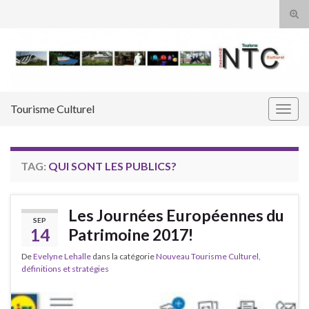
Tog
sear
Search for:
for
Tourisme Culturel
Togg
navig
TAG:
QUI SONT LES PUBLICS?
Les Journées Européennes du
SEP
14
Patrimoine 2017!
De
Evelyne Lehalle
dans la catégorie
Nouveau Tourisme Culturel,
définitions et stratégies