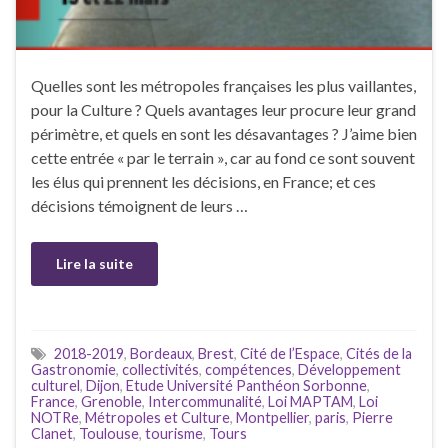
Quelles sont les métropoles françaises les plus vaillantes,
pour la Culture ? Quels avantages leur procure leur grand
périmètre, et quels en sont les désavantages ? J’aime bien
cette entrée « par le terrain », car au fond ce sont souvent
les élus qui prennent les décisions, en France; et ces
décisions témoignent de leurs …
Lire la suite
2018-2019
,
Bordeaux
,
Brest
,
Cité de l’Espace
,
Cités de la
Gastronomie
,
collectivités
,
compétences
,
Développement
culturel
,
Dijon
,
Etude Université Panthéon Sorbonne
,
France
,
Grenoble
,
Intercommunalité
,
Loi MAPTAM
,
Loi
NOTRe
,
Métropoles et Culture
,
Montpellier
,
paris
,
Pierre
Clanet
,
Toulouse
,
tourisme
,
Tours