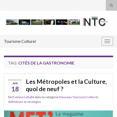
Tog
sear
Search for:
for
Tourisme Culturel
Togg
navig
TAG:
CITÉS DE LA GASTRONOMIE
Les Métropoles et la Culture,
AVR
18
quoi de neuf ?
De
Evelyne Lehalle
dans la catégorie
Nouveau Tourisme Culturel,
définitions et stratégies