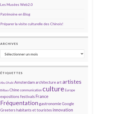
Les Musées Web2.0
Patrimoine en Blog
Préparer la visite culturelle des Chinois!
ARCHIVES
Archives
ÉTIQUETTES
artistes
Amsterdam
architecture
art
Abu Dhabi
culture
Chine
communication
Europe
Bilbao
France
festivals
expositions
Fréquentation
gastronomie
Google
innovation
Greeters
habitants et touristes