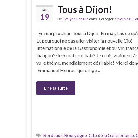
Tous à Dijon!
JAN
19
De
Evelyne Lehalle
dans la catégorie
Nouveau Tour
En mai prochain, tous à Dijon! En mai, fais ce qu’il
Et pourquoi ne pas aller visiter la nouvelle Cité
Internationale de la Gastronomie et du Vin frança
inaugurée le 6 mai prochain? Je crois vraiment à 
vu le thème, mondialement désirable! Merci don
Emmanuel Henras, qui dirige …
Lire la suite
Bordeaux
,
Bourgogne
,
Cité de la Gastronomie
,
C