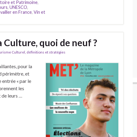
toire et Patrimoine
,
ours
,
UNESCO
,
availler en France
,
Vin et
a Culture, quoi de neuf ?
isme Culturel, définitions et stratégies
illantes, pour la
d périmètre, et
 entrée « par le
 prennent les
 de leurs …