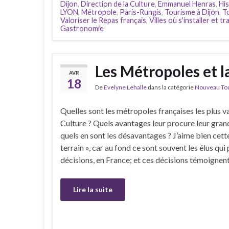
Dijon
,
Direction de la Culture
,
Emmanuel Henras
,
His
LYON
,
Métropole
,
Paris-Rungis
,
Tourisme à Dijon
,
T
Valoriser le Repas français
,
Villes où s'installer et tr
Gastronomie
Les Métropoles et l
AVR
18
De
Evelyne Lehalle
dans la catégorie
Nouveau Tour
Quelles sont les métropoles françaises les plus va
Culture ? Quels avantages leur procure leur gran
quels en sont les désavantages ? J’aime bien cette
terrain », car au fond ce sont souvent les élus qui
décisions, en France; et ces décisions témoignent
Lire la suite