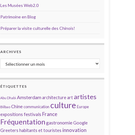
Les Musées Web2.0
Patrimoine en Blog
Préparer la visite culturelle des Chinois!
ARCHIVES
Archives
ÉTIQUETTES
artistes
Amsterdam
architecture
art
Abu Dhabi
culture
Chine
communication
Europe
Bilbao
France
festivals
expositions
Fréquentation
gastronomie
Google
innovation
Greeters
habitants et touristes