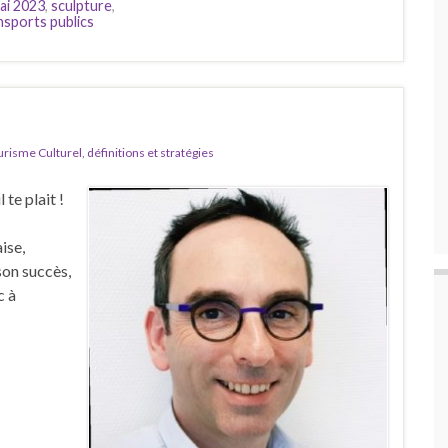
ai 2023
,
sculpture
,
nsports publics
isme Culturel, définitions et stratégies
 te plait !
ise,
son succès,
c à