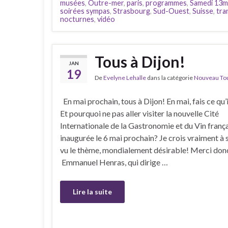
musées
,
Outre-mer
,
paris
,
programmes
,
Samedi 13m
soirées sympas
,
Strasbourg
,
Sud-Ouest
,
Suisse
,
tra
nocturnes
,
vidéo
Tous à Dijon!
JAN
19
De
Evelyne Lehalle
dans la catégorie
Nouveau Tour
En mai prochain, tous à Dijon! En mai, fais ce qu’il
Et pourquoi ne pas aller visiter la nouvelle Cité
Internationale de la Gastronomie et du Vin frança
inaugurée le 6 mai prochain? Je crois vraiment à 
vu le thème, mondialement désirable! Merci don
Emmanuel Henras, qui dirige …
Lire la suite