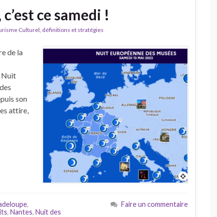
 c’est ce samedi !
isme Culturel, définitions et stratégies
e de la
!
 Nuit
 des
epuis son
s attire,
adeloupe
,
Faire un commentaire
its
,
Nantes
,
Nuit des