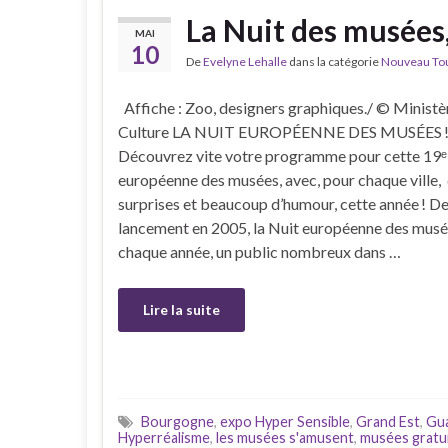
La Nuit des musées,
MAI
10
De
Evelyne Lehalle
dans la catégorie
Nouveau Tour
Affiche : Zoo, designers graphiques./ © Ministèr
Culture LA NUIT EUROPÉENNE DES MUSÉES 
Découvrez vite votre programme pour cette 19ᵉ
européenne des musées, avec, pour chaque ville,
surprises et beaucoup d’humour, cette année ! D
lancement en 2005, la Nuit européenne des musée
chaque année, un public nombreux dans …
Lire la suite
Bourgogne
,
expo Hyper Sensible
,
Grand Est
,
Gu
Hyperréalisme
,
les musées s'amusent
,
musées gratu