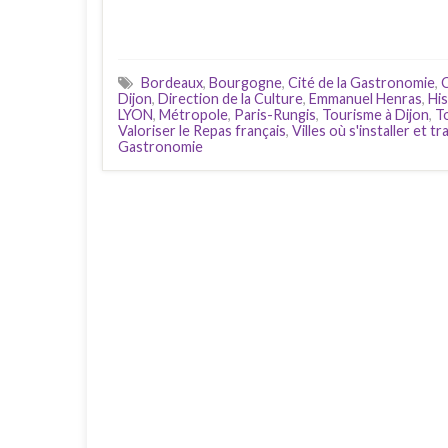
Bordeaux
,
Bourgogne
,
Cité de la Gastronomie
,
C
Dijon
,
Direction de la Culture
,
Emmanuel Henras
,
His
LYON
,
Métropole
,
Paris-Rungis
,
Tourisme à Dijon
,
T
Valoriser le Repas français
,
Villes où s'installer et tr
Gastronomie