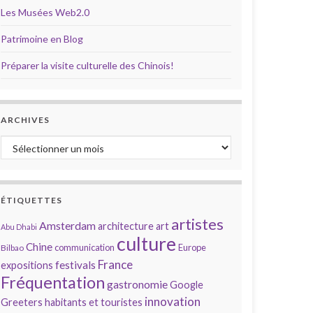
Les Musées Web2.0
Patrimoine en Blog
Préparer la visite culturelle des Chinois!
ARCHIVES
Archives
ÉTIQUETTES
artistes
Amsterdam
architecture
art
Abu Dhabi
culture
Chine
communication
Europe
Bilbao
France
festivals
expositions
Fréquentation
gastronomie
Google
innovation
Greeters
habitants et touristes