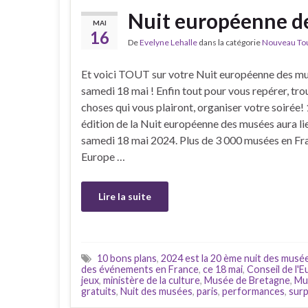
Nuit européenne de
MAI
16
De
Evelyne Lehalle
dans la catégorie
Nouveau Tour
Et voici TOUT sur votre Nuit européenne des mu
samedi 18 mai ! Enfin tout pour vous repérer, tro
choses qui vous plairont, organiser votre soirée!
édition de la Nuit européenne des musées aura lie
samedi 18 mai 2024. Plus de 3 000 musées en Fra
Europe …
Lire la suite
10 bons plans
,
2024 est la 20 ème nuit des musé
des événements en France
,
ce 18 mai
,
Conseil de l'
jeux
,
ministère de la culture
,
Musée de Bretagne
,
Mu
gratuits
,
Nuit des musées
,
paris
,
performances
,
surp