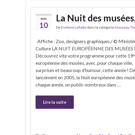
La Nuit des musées,
MAI
10
De
Evelyne Lehalle
dans la catégorie
Nouveau Tour
Affiche : Zoo, designers graphiques./ © Ministèr
Culture LA NUIT EUROPÉENNE DES MUSÉES 
Découvrez vite votre programme pour cette 19ᵉ
européenne des musées, avec, pour chaque ville,
surprises et beaucoup d’humour, cette année ! D
lancement en 2005, la Nuit européenne des musée
chaque année, un public nombreux dans …
Lire la suite