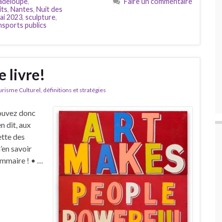
adeloupe
,
Faire un commentaire
its
,
Nantes
,
Nuit des
ai 2023
,
sculpture
,
nsports publics
e livre!
isme Culturel, définitions et stratégies
pouvez donc
n dit, aux
ette des
en savoir
ommaire ! • …