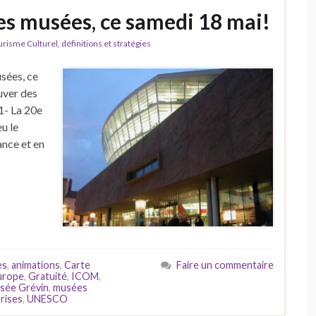
s musées, ce samedi 18 mai!
isme Culturel, définitions et stratégies
sées, ce
uver des
 1- La 20e
u le
nce et en
es
,
animations
,
Carte
Faire un commentaire
Europe
,
Gratuité
,
ICOM
,
sée Grévin
,
musées
rises
,
UNESCO