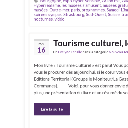
Bourgogne
,
expo Hyper Sensible
,
Grand Est
,
Gu
Hyperréalisme
,
les musées s'amusent
,
musées gratu
musées
,
Outre-mer
,
paris
,
programmes
,
Samedi 13m
soirées sympas
,
Strasbourg
,
Sud-Ouest
,
Suisse
,
tra
nocturnes
,
vidéo
Tourisme culturel, l
MAI
16
De
Evelyne Lehalle
dans la catégorie
Nouveau Tour
Mon livre « Tourisme Culturel » est paru! Vous 
vous le procurer dès aujourd’hui, si le cœur vous e
Editions Territorial (Groupe le Moniteur/La Gaz
Communes). Voici, pour vous donner envie d’
plus, une présentation du livre et un résumé du s
Lire la suite