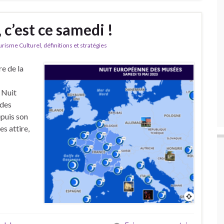
 c’est ce samedi !
isme Culturel, définitions et stratégies
e de la
!
 Nuit
 des
epuis son
s attire,