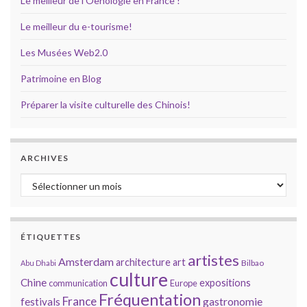
Le meilleur de l'Oenologie en France !
Le meilleur du e-tourisme!
Les Musées Web2.0
Patrimoine en Blog
Préparer la visite culturelle des Chinois!
ARCHIVES
Archives
ÉTIQUETTES
artistes
Amsterdam
architecture
art
Bilbao
Abu Dhabi
culture
Chine
expositions
communication
Europe
Fréquentation
France
gastronomie
festivals