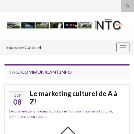
Tog
sear
Search for:
for
Tourisme Culturel
Togg
navig
TAG:
COMMUNICANT.INFO
Le marketing culturel de A à
OCT
08
Z!
De
Evelyne Lehalle
dans la catégorie
Nouveau Tourisme Culturel,
définitions et stratégies