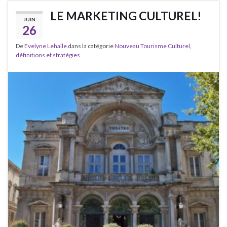
LE MARKETING CULTUREL!
JUIN
26
De
Evelyne Lehalle
dans la catégorie
Nouveau Tourisme Culturel,
définitions et stratégies