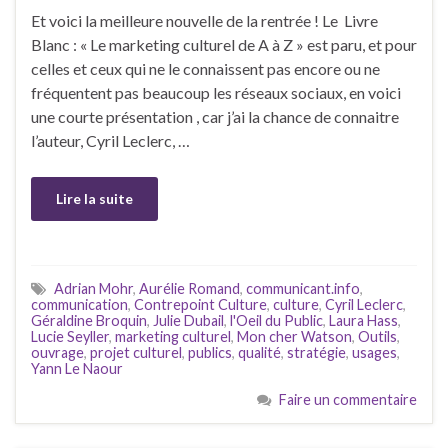
Et voici la meilleure nouvelle de la rentrée ! Le Livre
Blanc : « Le marketing culturel de A à Z » est paru, et pour
celles et ceux qui ne le connaissent pas encore ou ne
fréquentent pas beaucoup les réseaux sociaux, en voici
une courte présentation , car j’ai la chance de connaitre
l’auteur, Cyril Leclerc, …
Lire la suite
Adrian Mohr
,
Aurélie Romand
,
communicant.info
,
communication
,
Contrepoint Culture
,
culture
,
Cyril Leclerc
,
Géraldine Broquin
,
Julie Dubail
,
l'Oeil du Public
,
Laura Hass
,
Lucie Seyller
,
marketing culturel
,
Mon cher Watson
,
Outils
,
ouvrage
,
projet culturel
,
publics
,
qualité
,
stratégie
,
usages
,
Yann Le Naour
Faire un commentaire