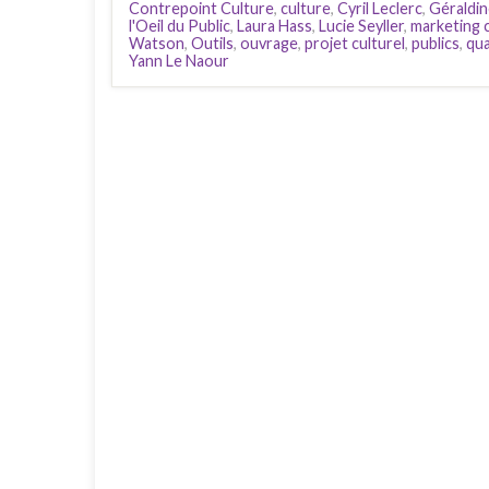
Contrepoint Culture
,
culture
,
Cyril Leclerc
,
Géraldin
l'Oeil du Public
,
Laura Hass
,
Lucie Seyller
,
marketing c
Watson
,
Outils
,
ouvrage
,
projet culturel
,
publics
,
qua
Yann Le Naour