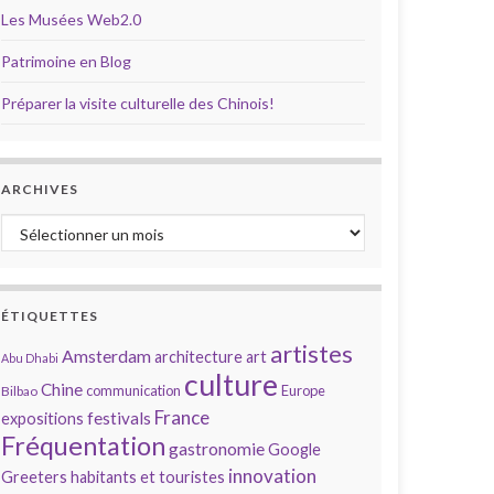
Les Musées Web2.0
Patrimoine en Blog
Préparer la visite culturelle des Chinois!
ARCHIVES
Archives
ÉTIQUETTES
artistes
Amsterdam
architecture
art
Abu Dhabi
culture
Chine
communication
Europe
Bilbao
France
festivals
expositions
Fréquentation
gastronomie
Google
innovation
Greeters
habitants et touristes