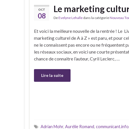
Le marketing cultur
OCT
08
De
Evelyne Lehalle
dans la catégorie
Nouveau Tour
Et voici la meilleure nouvelle de la rentrée ! Le Li
marketing culturel de A à Z » est paru, et pour cel
ne le connaissent pas encore ou ne fréquentent 
les réseaux sociaux, en voici une courte présentatio
chance de connaitre l’auteur, Cyril Leclerc, …
Lire la suite
Adrian Mohr
,
Aurélie Romand
,
communicant.info