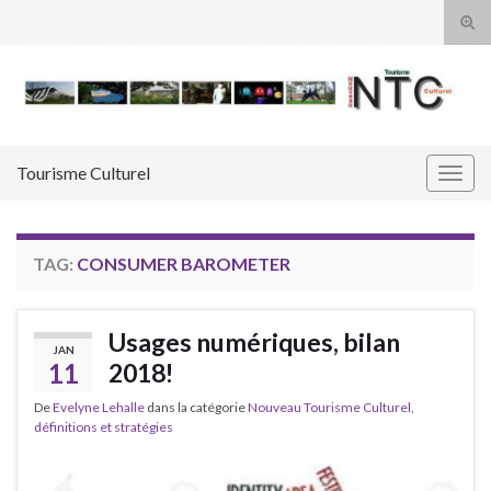
Tog
sear
Search for:
for
Tourisme Culturel
Togg
navig
TAG:
CONSUMER BAROMETER
Usages numériques, bilan
JAN
11
2018!
De
Evelyne Lehalle
dans la catégorie
Nouveau Tourisme Culturel,
définitions et stratégies