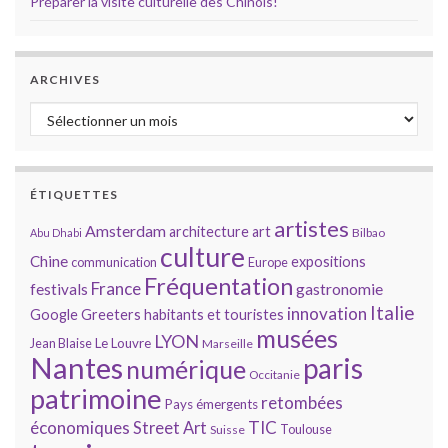
Préparer la visite culturelle des Chinois!
ARCHIVES
Archives
ÉTIQUETTES
artistes
Amsterdam
architecture
art
Bilbao
Abu Dhabi
culture
Chine
expositions
communication
Europe
Fréquentation
France
gastronomie
festivals
Italie
innovation
Google
Greeters
habitants et touristes
musées
LYON
Jean Blaise
Le Louvre
Marseille
Nantes
paris
numérique
Occitanie
patrimoine
retombées
Pays émergents
économiques
TIC
Street Art
Toulouse
Suisse