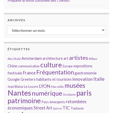
Préparer la visite culturelle des Chinois!
ARCHIVES
Archives
ÉTIQUETTES
artistes
Amsterdam
architecture
art
Bilbao
Abu Dhabi
culture
Chine
expositions
communication
Europe
Fréquentation
France
gastronomie
festivals
Italie
innovation
Google
Greeters
habitants et touristes
musées
LYON
Jean Blaise
Le Louvre
Marseille
Nantes
paris
numérique
Occitanie
patrimoine
retombées
Pays émergents
économiques
TIC
Street Art
Toulouse
Suisse