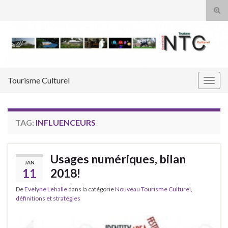
Tog
sear
Search for:
for
Tourisme Culturel
Togg
navig
TAG:
INFLUENCEURS
Usages numériques, bilan
JAN
11
2018!
De
Evelyne Lehalle
dans la catégorie
Nouveau Tourisme Culturel,
définitions et stratégies