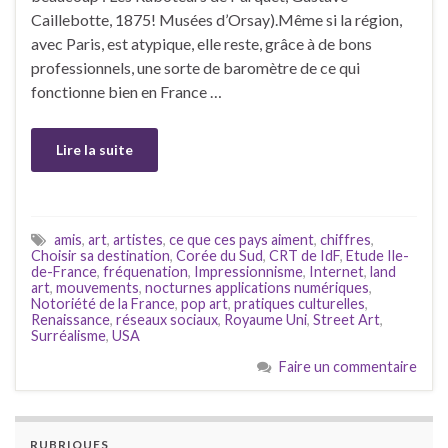
Caillebotte, 1875! Musées d’Orsay).Même si la région,
avec Paris, est atypique, elle reste, grâce à de bons
professionnels, une sorte de baromètre de ce qui
fonctionne bien en France …
Lire la suite
amis
,
art
,
artistes
,
ce que ces pays aiment
,
chiffres
,
Choisir sa destination
,
Corée du Sud
,
CRT de IdF
,
Etude Ile-
de-France
,
fréquenation
,
Impressionnisme
,
Internet
,
land
art
,
mouvements
,
nocturnes applications numériques
,
Notoriété de la France
,
pop art
,
pratiques culturelles
,
Renaissance
,
réseaux sociaux
,
Royaume Uni
,
Street Art
,
Surréalisme
,
USA
Faire un commentaire
RUBRIQUES