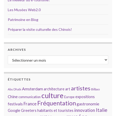
Les Musées Web2.0
Patrimoine en Blog
Préparer la visite culturelle des Chinois!
ARCHIVES
Archives
ÉTIQUETTES
artistes
Amsterdam
architecture
art
Bilbao
Abu Dhabi
culture
Chine
expositions
communication
Europe
Fréquentation
France
gastronomie
festivals
Italie
innovation
Google
Greeters
habitants et touristes