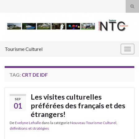
Tog
sear
Search for:
for
Tourisme Culturel
Togg
navig
TAG:
CRT DE IDF
Les visites culturelles
SEP
01
préférées des français et des
étrangers!
De
Evelyne Lehalle
dans la catégorie
Nouveau Tourisme Culturel,
définitions et stratégies