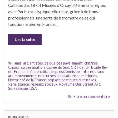
Caillebotte, 1875! Musées d’Orsay).Même si la région,
avec Paris, est atypique, elle reste, grâce à de bons
professionnels, une sorte de baromètre de ce qui
fonctionne bien en France …
Lire la suite
amis
,
art
,
artistes
,
ce que ces pays aiment
,
chiffres
,
Choisir sa destination
,
Corée du Sud
,
CRT de IdF
,
Etude Ile-
de-France
,
fréquenation
,
Impressionnisme
,
Internet
,
land
art
,
mouvements
,
nocturnes applications numériques
,
Notoriété de la France
,
pop art
,
pratiques culturelles
,
Renaissance
,
réseaux sociaux
,
Royaume Uni
,
Street Art
,
Surréalisme
,
USA
Faire un commentaire
RUBRIQUES