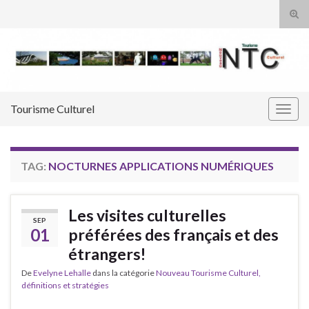
Tog
sear
Search for:
for
Tourisme Culturel
Togg
navig
TAG:
NOCTURNES APPLICATIONS NUMÉRIQUES
Les visites culturelles
SEP
01
préférées des français et des
étrangers!
De
Evelyne Lehalle
dans la catégorie
Nouveau Tourisme Culturel,
définitions et stratégies