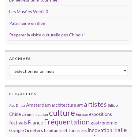
Les Musées Web2.0
Patrimoine en Blog
Préparer la visite culturelle des Chinois!
ARCHIVES
Archives
ÉTIQUETTES
artistes
Amsterdam
architecture
art
Bilbao
Abu Dhabi
culture
Chine
expositions
communication
Europe
Fréquentation
France
gastronomie
festivals
Italie
innovation
Google
Greeters
habitants et touristes