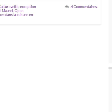
ultureveille
,
exception
4 Commentaires
l Maurel
,
Open
es dans la culture en