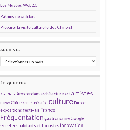
Les Musées Web2.0
Patrimoine en Blog
Préparer la visite culturelle des Chinois!
ARCHIVES
Archives
ÉTIQUETTES
artistes
Amsterdam
architecture
art
Abu Dhabi
culture
Chine
communication
Europe
Bilbao
France
festivals
expositions
Fréquentation
gastronomie
Google
innovation
Greeters
habitants et touristes