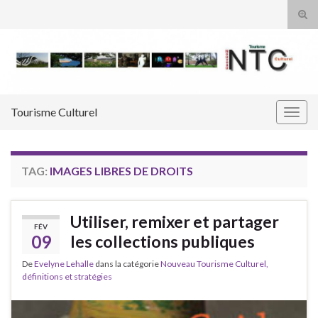
Tog
sear
Search for:
for
Tourisme Culturel
Togg
navig
TAG:
IMAGES LIBRES DE DROITS
Utiliser, remixer et partager
FÉV
09
les collections publiques
De
Evelyne Lehalle
dans la catégorie
Nouveau Tourisme Culturel,
définitions et stratégies