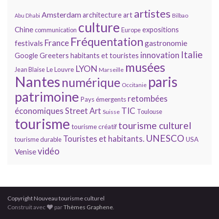
artistes
Amsterdam
architecture
art
Bilbao
Abu Dhabi
culture
Chine
expositions
communication
Europe
Fréquentation
France
gastronomie
festivals
Italie
innovation
Google
Greeters
habitants et touristes
musées
LYON
Jean Blaise
Le Louvre
Marseille
Nantes
paris
numérique
Occitanie
patrimoine
retombées
Pays émergents
économiques
TIC
Street Art
Toulouse
Suisse
tourisme
tourisme culturel
tourisme créatif
UNESCO
Touristes et habitants.
tourisme durable
USA
vidéo
Venise
Copyright Nouveau tourisme culturel
Construit avec
par
Thèmes Graphene
.