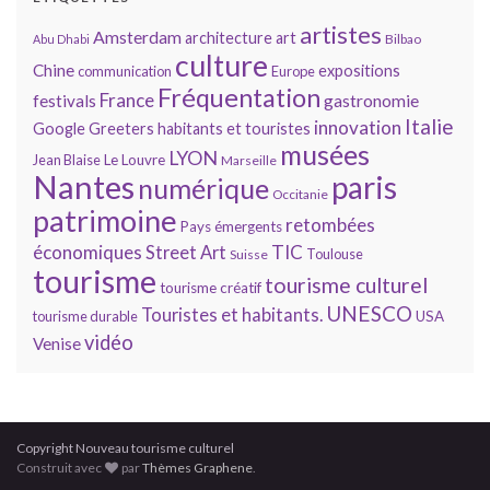
artistes
Amsterdam
architecture
art
Bilbao
Abu Dhabi
culture
Chine
expositions
communication
Europe
Fréquentation
France
gastronomie
festivals
Italie
innovation
Google
Greeters
habitants et touristes
musées
LYON
Jean Blaise
Le Louvre
Marseille
Nantes
paris
numérique
Occitanie
patrimoine
retombées
Pays émergents
économiques
TIC
Street Art
Toulouse
Suisse
tourisme
tourisme culturel
tourisme créatif
UNESCO
Touristes et habitants.
tourisme durable
USA
vidéo
Venise
Copyright Nouveau tourisme culturel
Construit avec
par
Thèmes Graphene
.