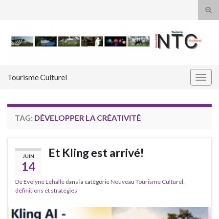
Tog
sear
Search for:
for
Tourisme Culturel
Togg
navig
TAG:
DÉVELOPPER LA CRÉATIVITÉ
Et Kling est arrivé!
JUIN
14
De
Evelyne Lehalle
dans la catégorie
Nouveau Tourisme Culturel,
définitions et stratégies