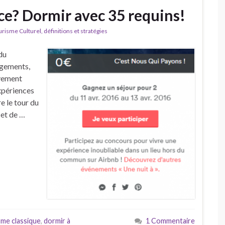
ce? Dormir avec 35 requins!
isme Culturel, définitions et stratégies
du
rgements,
ivement
expériences
re le tour du
 et de …
sme classique
,
dormir à
1 Commentaire