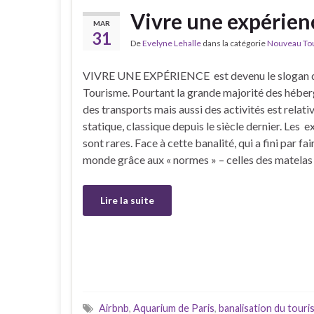
Vivre une expérien
MAR
31
De
Evelyne Lehalle
dans la catégorie
Nouveau Tour
VIVRE UNE EXPÉRIENCE est devenu le slogan 
Tourisme. Pourtant la grande majorité des hébe
des transports mais aussi des activités est relat
statique, classique depuis le siècle dernier. Les 
sont rares. Face à cette banalité, qui a fini par fai
monde grâce aux « normes » – celles des matelas
Lire la suite
Airbnb
,
Aquarium de Paris
,
banalisation du touri