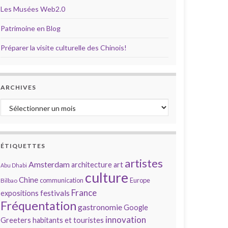
Les Musées Web2.0
Patrimoine en Blog
Préparer la visite culturelle des Chinois!
ARCHIVES
Archives
ÉTIQUETTES
artistes
Amsterdam
architecture
art
Abu Dhabi
culture
Chine
communication
Europe
Bilbao
France
festivals
expositions
Fréquentation
gastronomie
Google
innovation
Greeters
habitants et touristes