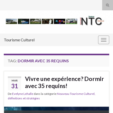
Tog
sear
Search for:
for
Tourisme Culturel
Togg
navig
TAG:
DORMIR AVEC 35 REQUINS
Vivre une expérience? Dormir
MAR
31
avec 35 requins!
De
Evelyne Lehalle
dans la catégorie
Nouveau Tourisme Culturel,
définitions et stratégies