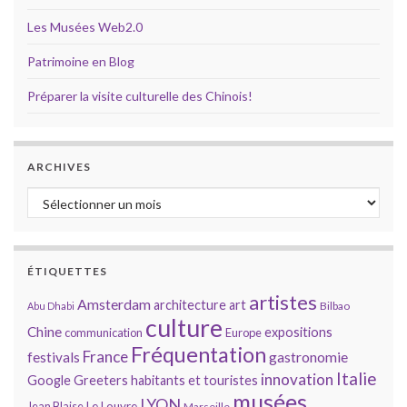
Les Musées Web2.0
Patrimoine en Blog
Préparer la visite culturelle des Chinois!
ARCHIVES
Archives
ÉTIQUETTES
artistes
Amsterdam
architecture
art
Bilbao
Abu Dhabi
culture
Chine
expositions
communication
Europe
Fréquentation
France
gastronomie
festivals
Italie
innovation
Google
Greeters
habitants et touristes
musées
LYON
Jean Blaise
Le Louvre
Marseille