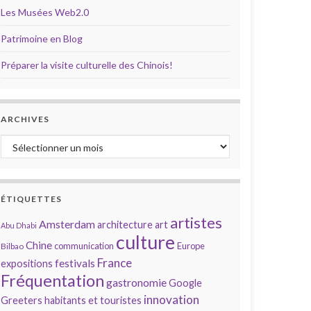
Les Musées Web2.0
Patrimoine en Blog
Préparer la visite culturelle des Chinois!
ARCHIVES
Archives
ÉTIQUETTES
artistes
Amsterdam
architecture
art
Abu Dhabi
culture
Chine
communication
Europe
Bilbao
France
festivals
expositions
Fréquentation
gastronomie
Google
innovation
Greeters
habitants et touristes