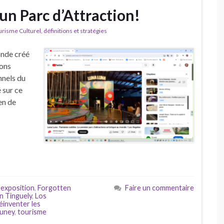
 un Parc d’Attraction!
isme Culturel, définitions et stratégies
onde créé
ions
nnels du
 sur ce
ien de
,
exposition
,
Forgotten
Faire un commentaire
n Tinguely
,
Los
éinventer les
auney
,
tourisme