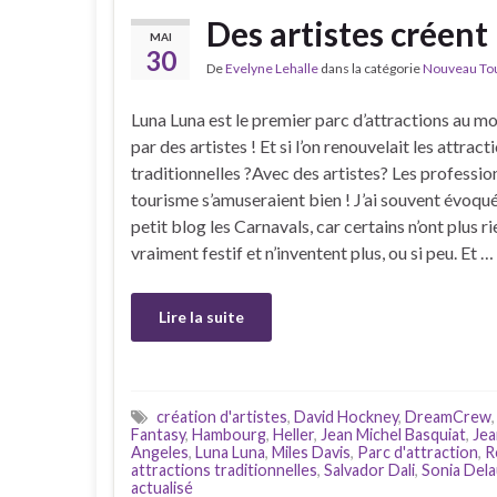
Des artistes créent
MAI
30
De
Evelyne Lehalle
dans la catégorie
Nouveau Tour
Luna Luna est le premier parc d’attractions au m
par des artistes ! Et si l’on renouvelait les attract
traditionnelles ?Avec des artistes? Les professio
tourisme s’amuseraient bien ! J’ai souvent évoqué
petit blog les Carnavals, car certains n’ont plus r
vraiment festif et n’inventent plus, ou si peu. Et …
Lire la suite
création d'artistes
,
David Hockney
,
DreamCrew
Fantasy
,
Hambourg
,
Heller
,
Jean Michel Basquiat
,
Jea
Angeles
,
Luna Luna
,
Miles Davis
,
Parc d'attraction
,
R
attractions traditionnelles
,
Salvador Dali
,
Sonia Del
actualisé