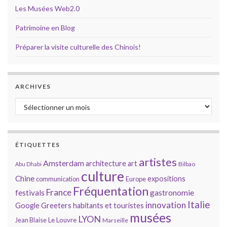
Les Musées Web2.0
Patrimoine en Blog
Préparer la visite culturelle des Chinois!
ARCHIVES
Archives
ÉTIQUETTES
artistes
Amsterdam
architecture
art
Bilbao
Abu Dhabi
culture
Chine
expositions
communication
Europe
Fréquentation
France
gastronomie
festivals
Italie
innovation
Google
Greeters
habitants et touristes
musées
LYON
Jean Blaise
Le Louvre
Marseille