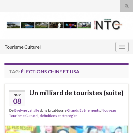
Tog
sear
Search for:
for
Tourisme Culturel
Togg
navig
TAG:
ÉLECTIONS CHINE ET USA
Un milliard de touristes (suite)
NOV
08
De
Evelyne Lehalle
dans la catégorie
Grands Evènements
,
Nouveau
Tourisme Culturel, définitions et stratégies