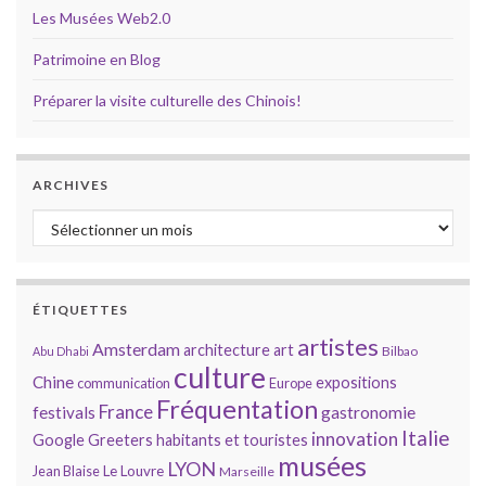
Les Musées Web2.0
Patrimoine en Blog
Préparer la visite culturelle des Chinois!
ARCHIVES
Archives
ÉTIQUETTES
artistes
Amsterdam
architecture
art
Bilbao
Abu Dhabi
culture
Chine
expositions
communication
Europe
Fréquentation
France
gastronomie
festivals
Italie
innovation
Google
Greeters
habitants et touristes
musées
LYON
Jean Blaise
Le Louvre
Marseille