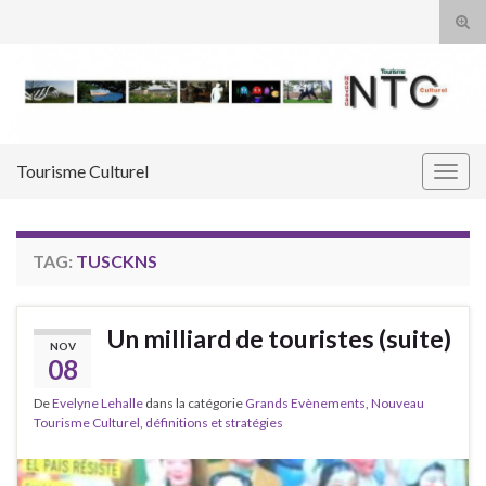
Tog
sear
Search for:
for
Tourisme Culturel
Togg
navig
TAG:
TUSCKNS
Un milliard de touristes (suite)
NOV
08
De
Evelyne Lehalle
dans la catégorie
Grands Evènements
,
Nouveau
Tourisme Culturel, définitions et stratégies