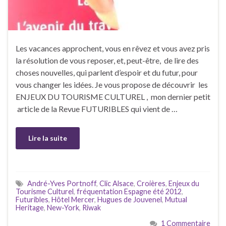
Les vacances approchent, vous en rêvez et vous avez pris
la résolution de vous reposer, et, peut-être, de lire des
choses nouvelles, qui parlent d’espoir et du futur, pour
vous changer les idées. Je vous propose de découvrir les
ENJEUX DU TOURISME CULTUREL , mon dernier petit
article de la Revue FUTURIBLES qui vient de …
Lire la suite
André-Yves Portnoff
,
Clic Alsace
,
Croières
,
Enjeux du
Tourisme Culturel
,
fréquentation Espagne été 2012
,
Futuribles
,
Hôtel Mercer
,
Hugues de Jouvenel
,
Mutual
Heritage
,
New-York
,
Riwak
1 Commentaire