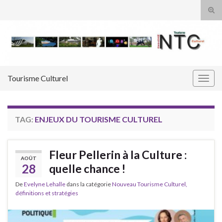
Tog
sear
Search for:
for
Tourisme Culturel
Togg
navig
TAG:
ENJEUX DU TOURISME CULTUREL
Fleur Pellerin à la Culture :
AOÛT
28
quelle chance !
De
Evelyne Lehalle
dans la catégorie
Nouveau Tourisme Culturel,
définitions et stratégies