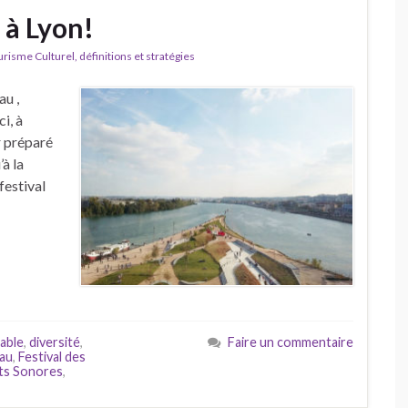
 à Lyon!
isme Culturel, définitions et stratégies
au ,
i, à
r préparé
à la
festival
able
,
diversité
,
Faire un commentaire
Eau
,
Festival des
ts Sonores
,