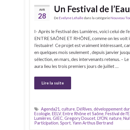
Un Festival de l’Eau
AVR
28
De
Evelyne Lehalle
dans la catégorie
Nouveau Tour
I- Après le Festival des Lumières, voici celui de l’e
ENTRE SAÔNE ET RHÔNE, comme on les voit ic
l’estuaire! Ce projet est vraiment intéressant, ca
en quelques mois seulement , depuis janvier jusqu’
sélection, en mars, des intervenants retenus. – Le 
aura lieu les trois premiers jours de juillet …
Lire la suite
Agenda21
,
culture
,
DéRives
,
développement dur
Ecologie
,
EELV
,
Entre Rhône et Saône
,
Festival de l'
Lumières
,
GIEC
,
Gregory Doucet
,
LYON
,
nature
,
Nui
Participation
,
Sport
,
Yann Arthus Bertrand