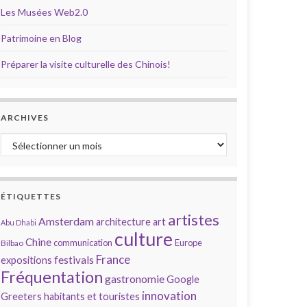
Les Musées Web2.0
Patrimoine en Blog
Préparer la visite culturelle des Chinois!
ARCHIVES
Archives
ÉTIQUETTES
artistes
Amsterdam
architecture
art
Abu Dhabi
culture
Chine
communication
Europe
Bilbao
France
festivals
expositions
Fréquentation
gastronomie
Google
innovation
Greeters
habitants et touristes