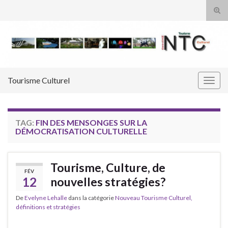
Tog
sear
Search for:
for
Tourisme Culturel
Togg
navig
TAG:
FIN DES MENSONGES SUR LA
DÉMOCRATISATION CULTURELLE
Tourisme, Culture, de
FÉV
12
nouvelles stratégies?
De
Evelyne Lehalle
dans la catégorie
Nouveau Tourisme Culturel,
définitions et stratégies