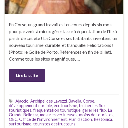
En Corse, un grand travail est en cours depuis six mois
pour parvenir à mieux gérer la surfréquentation de l’Ile à
partir de cet été ! La Corse et ses habitants inventent un
nouveau tourisme, durable et tranquille. Félicitations !
(Photo: le Golfe de Porto. Références en fin de billet).
Comme tous les sites magnifiques, …
Lire la suite
Ajaccio
,
Archipel des Lavezzi
,
Bavella
,
Corse
,
développement durable
,
écotourisme
,
freiner les flux
touristiques
,
fréquentation touristique
,
gérer les flux
,
La
Grande Bellezza
,
mesures vertueuses
,
moins de touristes
,
OEC
,
Office de l'Environnement
,
Plan d'action
,
Restonica
,
surtourisme
,
touristes destructeurs