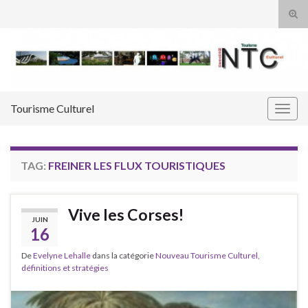
Tog
sear
Search for:
for
Tourisme Culturel
Togg
navig
TAG:
FREINER LES FLUX TOURISTIQUES
Vive les Corses!
JUIN
16
De
Evelyne Lehalle
dans la catégorie
Nouveau Tourisme Culturel,
définitions et stratégies