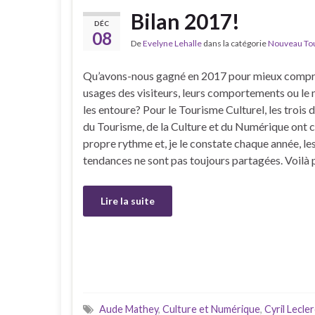
Bilan 2017!
DÉC
08
De
Evelyne Lehalle
dans la catégorie
Nouveau Tour
Qu’avons-nous gagné en 2017 pour mieux compr
usages des visiteurs, leurs comportements ou le
les entoure? Pour le Tourisme Culturel, les trois
du Tourisme, de la Culture et du Numérique ont 
propre rythme et, je le constate chaque année, le
tendances ne sont pas toujours partagées. Voilà
Lire la suite
Aude Mathey
,
Culture et Numérique
,
Cyril Lecler