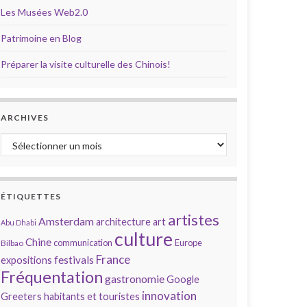
Les Musées Web2.0
Patrimoine en Blog
Préparer la visite culturelle des Chinois!
ARCHIVES
Archives
ÉTIQUETTES
artistes
Amsterdam
architecture
art
Abu Dhabi
culture
Chine
communication
Europe
Bilbao
France
festivals
expositions
Fréquentation
gastronomie
Google
innovation
Greeters
habitants et touristes