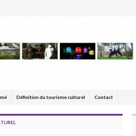
umé
Définition du tourisme culturel
Contact
LTUREL