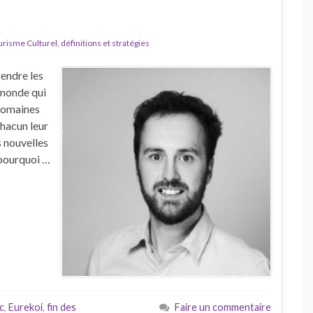
isme Culturel, définitions et stratégies
endre les
 monde qui
 domaines
chacun leur
s nouvelles
 pourquoi …
c
,
Eurekoi
,
fin des
Faire un commentaire