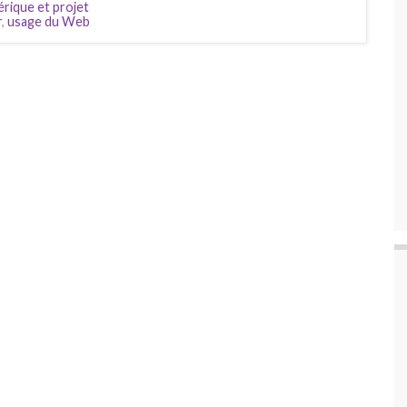
rique et projet
r
,
usage du Web