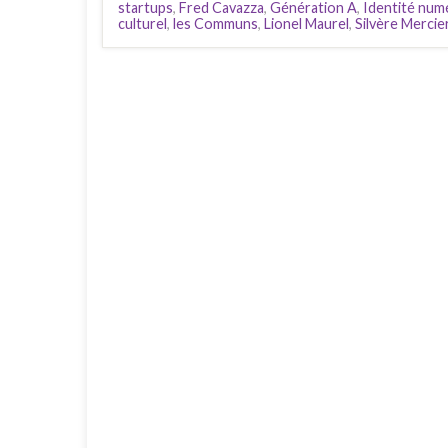
startups
,
Fred Cavazza
,
Génération A
,
Identité numé
culturel
,
les Communs
,
Lionel Maurel
,
Silvère Mercie