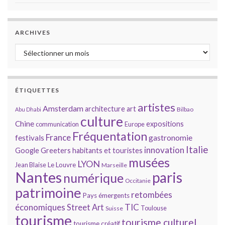
ARCHIVES
Archives
ÉTIQUETTES
artistes
Amsterdam
architecture
art
Bilbao
Abu Dhabi
culture
Chine
expositions
communication
Europe
Fréquentation
France
gastronomie
festivals
Italie
innovation
Google
Greeters
habitants et touristes
musées
LYON
Jean Blaise
Le Louvre
Marseille
Nantes
paris
numérique
Occitanie
patrimoine
retombées
Pays émergents
économiques
TIC
Street Art
Toulouse
Suisse
tourisme
tourisme culturel
tourisme créatif