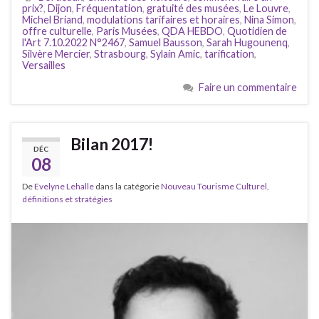
prix?
,
Dijon
,
Fréquentation
,
gratuité des musées
,
Le Louvre
,
Michel Briand
,
modulations tarifaires et horaires
,
Nina Simon
,
offre culturelle
,
Paris Musées
,
QDA HEBDO
,
Quotidien de
l'Art 7.10.2022 N°2467
,
Samuel Bausson
,
Sarah Hugounenq
,
Silvère Mercier
,
Strasbourg
,
Sylain Amic
,
tarification
,
Versailles
Faire un commentaire
Bilan 2017!
DÉC
08
De
Evelyne Lehalle
dans la catégorie
Nouveau Tourisme Culturel,
définitions et stratégies