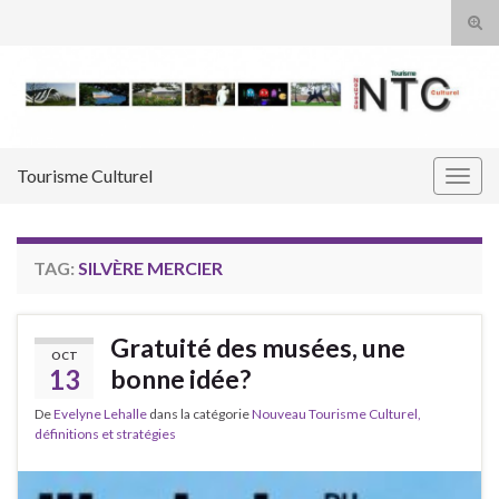
Tog
sear
Search for:
for
Tourisme Culturel
Togg
navig
TAG:
SILVÈRE MERCIER
Gratuité des musées, une
OCT
13
bonne idée?
De
Evelyne Lehalle
dans la catégorie
Nouveau Tourisme Culturel,
définitions et stratégies