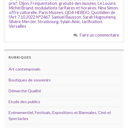
prix?
,
Dijon
,
Fréquentation
,
gratuité des musées
,
Le Louvre
,
Michel Briand
,
modulations tarifaires et horaires
,
Nina Simon
,
offre culturelle
,
Paris Musées
,
QDA HEBDO
,
Quotidien de
l'Art 7.10.2022 N°2467
,
Samuel Bausson
,
Sarah Hugounenq
,
Silvère Mercier
,
Strasbourg
,
Sylain Amic
,
tarification
,
Versailles
Faire un commentaire
RUBRIQUES
Art contemporain
Boutiques de souvenirs
Démarche Qualité
Etude des publics
Evénementiel, Festivals, Expositions et Biennales, Ciné et
Spectacles