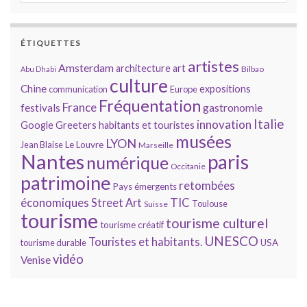
ÉTIQUETTES
artistes
Amsterdam
architecture
art
Bilbao
Abu Dhabi
culture
Chine
expositions
communication
Europe
Fréquentation
France
gastronomie
festivals
Italie
innovation
Google
Greeters
habitants et touristes
musées
LYON
Jean Blaise
Le Louvre
Marseille
Nantes
paris
numérique
Occitanie
patrimoine
retombées
Pays émergents
économiques
TIC
Street Art
Toulouse
Suisse
tourisme
tourisme culturel
tourisme créatif
UNESCO
Touristes et habitants.
tourisme durable
USA
vidéo
Venise