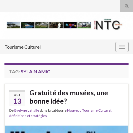
Tog
sear
Search for:
for
Tourisme Culturel
Togg
navig
TAG:
SYLAIN AMIC
Gratuité des musées, une
OCT
13
bonne idée?
De
Evelyne Lehalle
dans la catégorie
Nouveau Tourisme Culturel,
définitions et stratégies