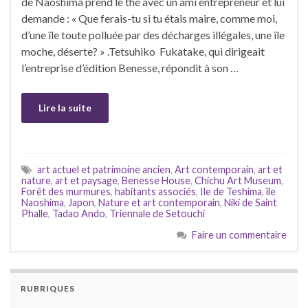
de Naoshima prend le thé avec un ami entrepreneur et lui
demande : « Que ferais-tu si tu étais maire, comme moi,
d’une île toute polluée par des décharges illégales, une île
moche, déserte? » .Tetsuhiko Fukatake, qui dirigeait
l’entreprise d’édition Benesse, répondit à son …
Lire la suite
art actuel et patrimoine ancien
,
Art contemporain
,
art et
nature
,
art et paysage
,
Benesse House
,
Chichu Art Museum
,
Forêt des murmures
,
habitants associés
,
Ile de Teshima
,
île
Naoshima
,
Japon
,
Nature et art contemporain
,
Niki de Saint
Phalle
,
Tadao Ando
,
Triennale de Setouchi
Faire un commentaire
RUBRIQUES