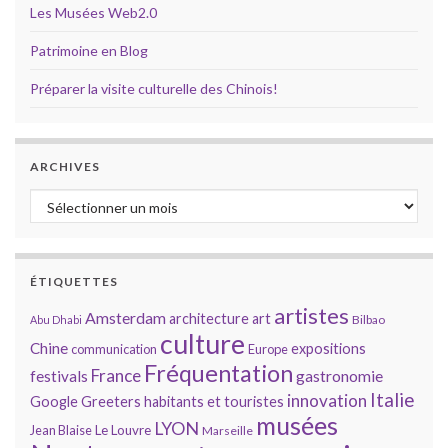
Les Musées Web2.0
Patrimoine en Blog
Préparer la visite culturelle des Chinois!
ARCHIVES
Archives
ÉTIQUETTES
artistes
Amsterdam
architecture
art
Bilbao
Abu Dhabi
culture
Chine
expositions
communication
Europe
Fréquentation
France
gastronomie
festivals
Italie
innovation
Google
Greeters
habitants et touristes
musées
LYON
Jean Blaise
Le Louvre
Marseille