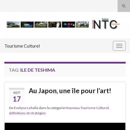
Tog
sear
Search for:
for
Tourisme Culturel
Togg
navig
TAG:
ILE DE TESHIMA
Au Japon, une île pour l’art!
OCT
17
De
Evelyne Lehalle
dans la catégorie
Nouveau Tourisme Culturel,
définitions et stratégies