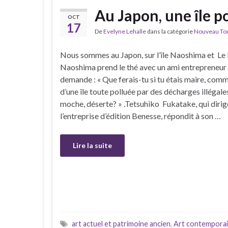
Au Japon, une île po
OCT
17
De
Evelyne Lehalle
dans la catégorie
Nouveau Tour
Nous sommes au Japon, sur l’île Naoshima et Le
Naoshima prend le thé avec un ami entrepreneur e
demande : « Que ferais-tu si tu étais maire, com
d’une île toute polluée par des décharges illégales
moche, déserte? » .Tetsuhiko Fukatake, qui dirig
l’entreprise d’édition Benesse, répondit à son …
Lire la suite
art actuel et patrimoine ancien
,
Art contempora