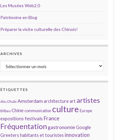
Les Musées Web2.0
Patrimoine en Blog
Préparer la visite culturelle des Chinois!
ARCHIVES
Archives
ÉTIQUETTES
artistes
Amsterdam
architecture
art
Abu Dhabi
culture
Chine
communication
Europe
Bilbao
France
festivals
expositions
Fréquentation
gastronomie
Google
innovation
Greeters
habitants et touristes