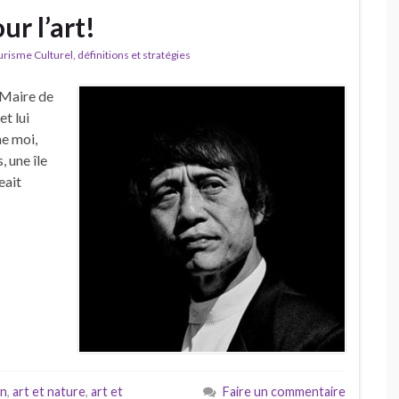
ur l’art!
isme Culturel, définitions et stratégies
 Maire de
t lui
me moi,
, une île
eait
in
,
art et nature
,
art et
Faire un commentaire