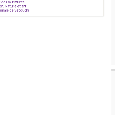
t des murmures
,
on
,
Nature et art
ennale de Setouchi