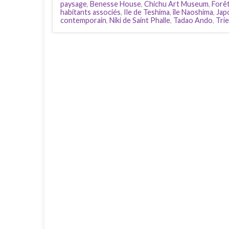
paysage
,
Benesse House
,
Chichu Art Museum
,
Forê
habitants associés
,
Ile de Teshima
,
île Naoshima
,
Jap
contemporain
,
Niki de Saint Phalle
,
Tadao Ando
,
Tri