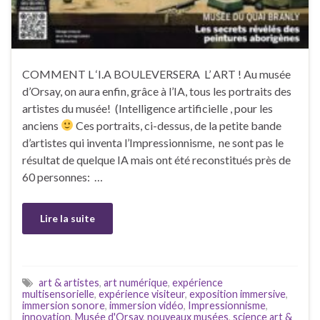
COMMENT L ‘I.A BOULEVERSERA L’ ART ! Au musée
d’Orsay, on aura enfin, grâce à l’IA, tous les portraits des
artistes du musée! (Intelligence artificielle , pour les
anciens
Ces portraits, ci-dessus, de la petite bande
d’artistes qui inventa l’Impressionnisme, ne sont pas le
résultat de quelque IA mais ont été reconstitués près de
60 personnes: …
Lire la suite
art & artistes
,
art numérique
,
expérience
multisensorielle
,
expérience visiteur
,
exposition immersive
,
immersion sonore
,
immersion vidéo
,
Impressionnisme
,
innovation
,
Musée d'Orsay
,
nouveaux musées
,
science art &