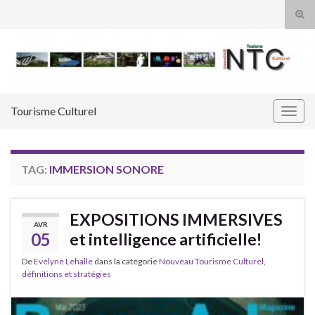
Tog
sear
Search for:
for
Tourisme Culturel
Togg
navig
TAG:
IMMERSION SONORE
EXPOSITIONS IMMERSIVES
AVR
05
et intelligence artificielle!
De
Evelyne Lehalle
dans la catégorie
Nouveau Tourisme Culturel,
définitions et stratégies