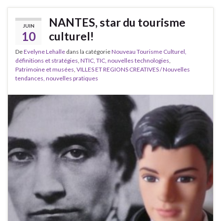
NANTES, star du tourisme
JUIN
10
culturel!
De
Evelyne Lehalle
dans la catégorie
Nouveau Tourisme Culturel,
définitions et stratégies
,
NTIC, TIC, nouvelles technologies
,
Patrimoine et musées
,
VILLES ET REGIONS CREATIVES / Nouvelles
tendances, nouvelles pratiques