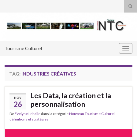
Tog
sear
Search for:
for
Tourisme Culturel
Togg
navig
TAG:
INDUSTRIES CRÉATIVES
Les Data, la création et la
NOV
26
personnalisation
De
Evelyne Lehalle
dans la catégorie
Nouveau Tourisme Culturel,
définitions et stratégies