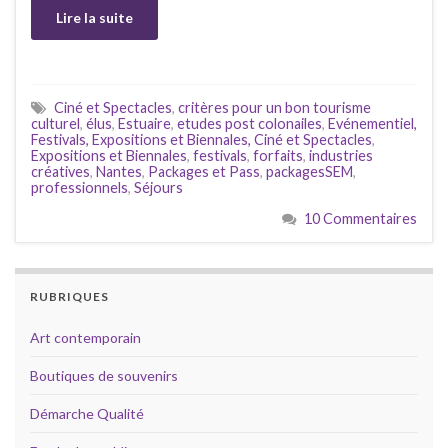
Lire la suite
Ciné et Spectacles
,
critères pour un bon tourisme
culturel
,
élus
,
Estuaire
,
etudes post colonailes
,
Evénementiel,
Festivals, Expositions et Biennales, Ciné et Spectacles
,
Expositions et Biennales
,
festivals
,
forfaits
,
industries
créatives
,
Nantes
,
Packages et Pass
,
packagesSEM
,
professionnels
,
Séjours
10 Commentaires
RUBRIQUES
Art contemporain
Boutiques de souvenirs
Démarche Qualité