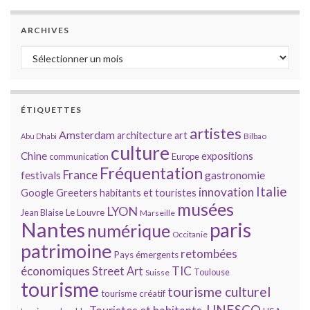
ARCHIVES
Archives
ÉTIQUETTES
artistes
Amsterdam
architecture
art
Bilbao
Abu Dhabi
culture
Chine
expositions
communication
Europe
Fréquentation
France
gastronomie
festivals
Italie
innovation
Google
Greeters
habitants et touristes
musées
LYON
Jean Blaise
Le Louvre
Marseille
Nantes
paris
numérique
Occitanie
patrimoine
retombées
Pays émergents
économiques
TIC
Street Art
Toulouse
Suisse
tourisme
tourisme culturel
tourisme créatif
UNESCO