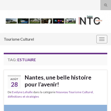
Tog
sear
Search for:
for
Tourisme Culturel
Togg
navig
TAG:
ESTUAIRE
Nantes, une belle histoire
AOÛT
28
pour l’avenir!
De
Evelyne Lehalle
dans la catégorie
Nouveau Tourisme Culturel,
définitions et stratégies