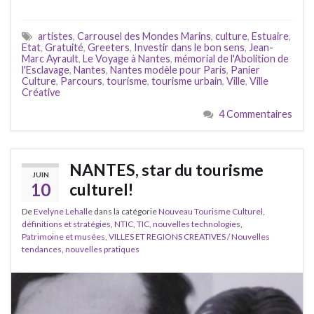
artistes
,
Carrousel des Mondes Marins
,
culture
,
Estuaire
,
Etat
,
Gratuité
,
Greeters
,
Investir dans le bon sens
,
Jean-
Marc Ayrault
,
Le Voyage à Nantes
,
mémorial de l'Abolition de
l'Esclavage
,
Nantes
,
Nantes modèle pour Paris
,
Panier
Culture
,
Parcours
,
tourisme
,
tourisme urbain
,
Ville
,
Ville
Créative
4 Commentaires
NANTES, star du tourisme
JUIN
10
culturel!
De
Evelyne Lehalle
dans la catégorie
Nouveau Tourisme Culturel,
définitions et stratégies
,
NTIC, TIC, nouvelles technologies
,
Patrimoine et musées
,
VILLES ET REGIONS CREATIVES / Nouvelles
tendances, nouvelles pratiques