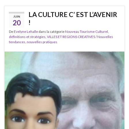
LA CULTURE C’ EST L’AVENIR
JUIN
20
!
De
Evelyne Lehalle
dans la catégorie
Nouveau Tourisme Culturel,
définitions et stratégies
,
VILLES ET REGIONS CREATIVES / Nouvelles
tendances, nouvelles pratiques