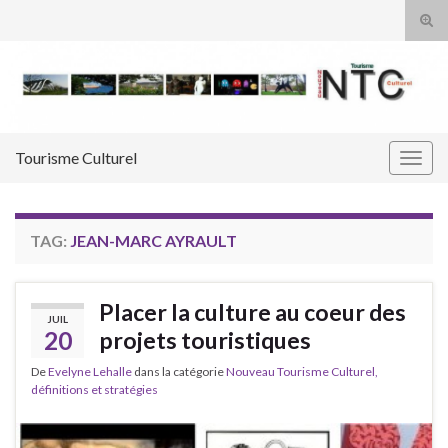
Tog
sear
Search for:
for
Tourisme Culturel
Togg
navig
TAG:
JEAN-MARC AYRAULT
Placer la culture au coeur des
JUIL
20
projets touristiques
De
Evelyne Lehalle
dans la catégorie
Nouveau Tourisme Culturel,
définitions et stratégies