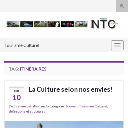
Tog
sear
Search for:
for
Tourisme Culturel
Togg
navig
TAG:
ITINÉRAIRES
La Culture selon nos envies!
JUIL
10
De
Evelyne Lehalle
dans la catégorie
Nouveau Tourisme Culturel,
définitions et stratégies