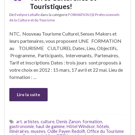
Touristiques!
De
Evelyne Lehalle
dans la catégorie
FORMATION (S) Professionnels
de la Culture et du Tourisme
NTC, Nouveau Tourisme Culturel, Senses Makers et
leurs partenaires, vous proposent UNE FORMATION
au TOURISME CULTUREL Dates, Lieu, Objectifs,
Programme, Participants, Intervenants, Partenaires,
Tarif et Inscriptions Dates : trois jours sont proposés à
votre choix en 2012 : 15 mars, 17 avril et 22 mai. Lieu de
formation : …
Lire la suite
art
,
artistes
,
culture
,
Denis Zanon
,
formation
,
gastronomie
,
haut de gamme
,
Hôtel Windsor
,
hôtels
,
itinéraires
,
musées
,
Odile Payen Redolfi
,
Office du Tourisme