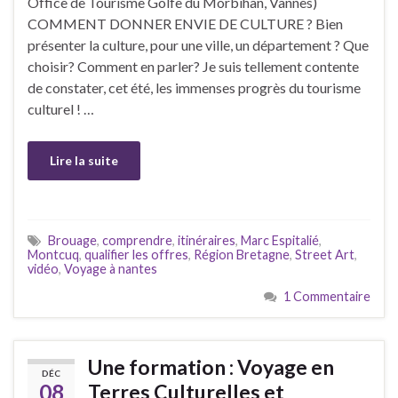
Office de Tourisme Golfe du Morbihan, Vannes)
COMMENT DONNER ENVIE DE CULTURE ? Bien
présenter la culture, pour une ville, un département ? Que
choisir? Comment en parler? Je suis tellement contente
de constater, cet été, les immenses progrès du tourisme
culturel ! …
Lire la suite
Brouage
,
comprendre
,
itinéraires
,
Marc Espitalié
,
Montcuq
,
qualifier les offres
,
Région Bretagne
,
Street Art
,
vidéo
,
Voyage à nantes
1 Commentaire
Une formation : Voyage en
DÉC
08
Terres Culturelles et