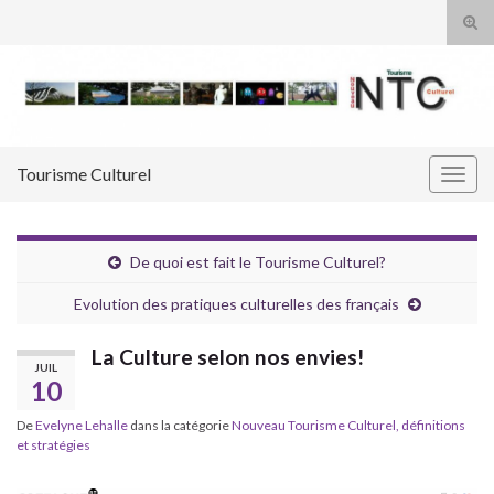
Tog
sear
Search for:
for
Tourisme Culturel
Togg
navig
De quoi est fait le Tourisme Culturel?
Evolution des pratiques culturelles des français
La Culture selon nos envies!
JUIL
10
De
Evelyne Lehalle
dans la catégorie
Nouveau Tourisme Culturel, définitions
et stratégies