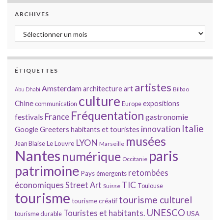
ARCHIVES
Archives
ÉTIQUETTES
artistes
Amsterdam
architecture
art
Bilbao
Abu Dhabi
culture
Chine
expositions
communication
Europe
Fréquentation
France
gastronomie
festivals
Italie
innovation
Google
Greeters
habitants et touristes
musées
LYON
Jean Blaise
Le Louvre
Marseille
Nantes
paris
numérique
Occitanie
patrimoine
retombées
Pays émergents
économiques
TIC
Street Art
Toulouse
Suisse
tourisme
tourisme culturel
tourisme créatif
UNESCO
Touristes et habitants.
tourisme durable
USA