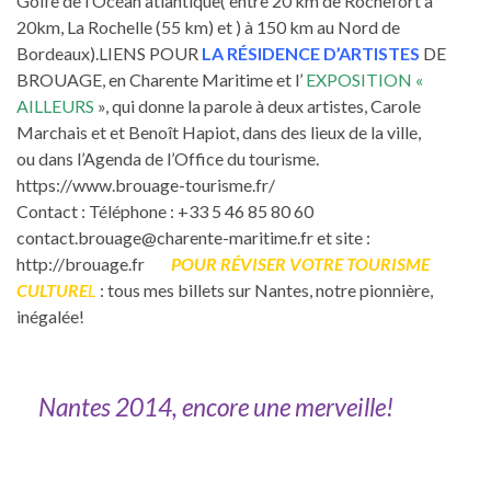
Golfe de l’Océan atlantique( entre 20 km de Rochefort à
20km, La Rochelle (55 km) et ) à 150 km au Nord de
Bordeaux).LIENS POUR
LA RÉSIDENCE D’ARTISTES
DE
BROUAGE, en Charente Maritime et l’
EXPOSITION «
AILLEURS
», qui donne la parole à deux artistes, Carole
Marchais et et Benoît Hapiot, dans des lieux de la ville,
ou dans l’Agenda de l’Office du tourisme.
https://www.brouage-tourisme.fr/
Contact : Téléphone : +33 5 46 85 80 60
contact.brouage@charente-maritime.fr et site :
http://brouage.fr
POUR RÉVISER VOTRE TOURISME
CULTURE
L
: tous mes billets sur Nantes, notre pionnière,
inégalée!
Nantes 2014, encore une merveille!