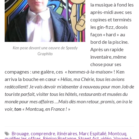
la musique à fond les
après-midi avec ses
copines et terminés
les gin-fizz, dosés
façon « hard » au
bord de la piscine.
Ken pose devant une oeuvre de Speedy
Après un rapide
Graphito
inventaire, même
chose pour ses
compagnes : une galère, ces «
hommes-à-la-maison
« ! Ken
arriva la bouche en cœur «
Hélas, ma Chérie, tous les avions
redécollent! Je vais devoir m’absenter à nouveau pour mon Job de
touriste parfait, visiter tous les hôtels, restaurants et musées du
monde pour mes affaires …Mais dès mon retour, promis, on ira le
voir,
ton
« Montcuq, en France !
»
Brouage
,
comprendre
,
itinéraires
,
Marc Espitalié
,
Montcuq
,
qualifier les offres
,
Région Bretagne
,
Street Art
,
vidéo
,
Voyage à