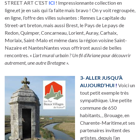
STREET ART C’EST
ICI
! Impressionnante collection en
ligne,et je en sais qui l’a faite mais bravo ! On y voit regroupée,
en ligne, l’offre des villes suivantes : Rennes La capitale du
Street-art breton, mais aussi Brest, le Pays de Le pays de
Redon, Quimper, Concarneau, Lorient, Auray, Carhaix,
Morlaix, Saint-Malo et même dans la région voisine Saint-
Nazaire et NantesNantes vous offriront aussi de belles
rencontres. «
L’art mural urbain ? Un fil d’Ariane pour découvrir
autrement, une autre Bretagne ».
3- ALLER JUSQU’À
AUJOURD’HUI
!
Voici un
tout petit exemple très
sympathique. Une petite
commune de 650
habitants, , Brouage, en
Charente-Maritime,et ses
partenaires invitent des
artistes, depuis l’an