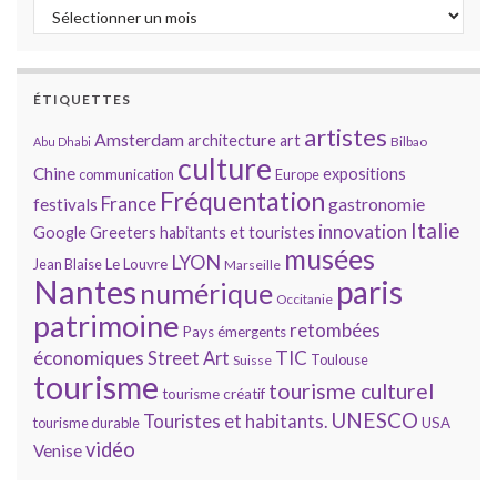
Archives
ÉTIQUETTES
artistes
Amsterdam
architecture
art
Bilbao
Abu Dhabi
culture
Chine
expositions
communication
Europe
Fréquentation
France
gastronomie
festivals
Italie
innovation
Google
Greeters
habitants et touristes
musées
LYON
Jean Blaise
Le Louvre
Marseille
Nantes
paris
numérique
Occitanie
patrimoine
retombées
Pays émergents
économiques
TIC
Street Art
Toulouse
Suisse
tourisme
tourisme culturel
tourisme créatif
UNESCO
Touristes et habitants.
tourisme durable
USA
vidéo
Venise