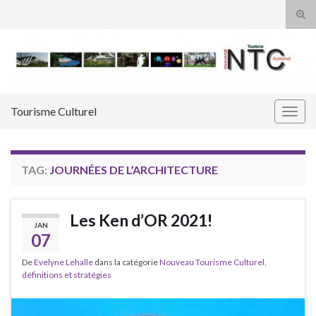
Tog
sear
Search for:
for
Tourisme Culturel
Togg
navig
TAG:
JOURNÉES DE L’ARCHITECTURE
Les Ken d’OR 2021!
JAN
07
De
Evelyne Lehalle
dans la catégorie
Nouveau Tourisme Culturel,
définitions et stratégies