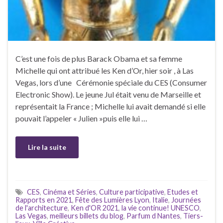
C’est une fois de plus Barack Obama et sa femme
Michelle qui ont attribué les Ken d’Or, hier soir , à Las
Vegas, lors d’une Cérémonie spéciale du CES (Consumer
Electronic Show). Le jeune Jul était venu de Marseille et
représentait la France ; Michelle lui avait demandé si elle
pouvait l’appeler « Julien »puis elle lui …
Lire la suite
CES
,
Cinéma et Séries
,
Culture participative
,
Etudes et
Rapports en 2021
,
Fête des Lumières Lyon
,
Italie
,
Journées
de l'architecture
,
Ken d'OR 2021
,
la vie continue! UNESCO
,
Las Vegas
,
meilleurs billets du blog
,
Parfum d Nantes
,
Tiers-