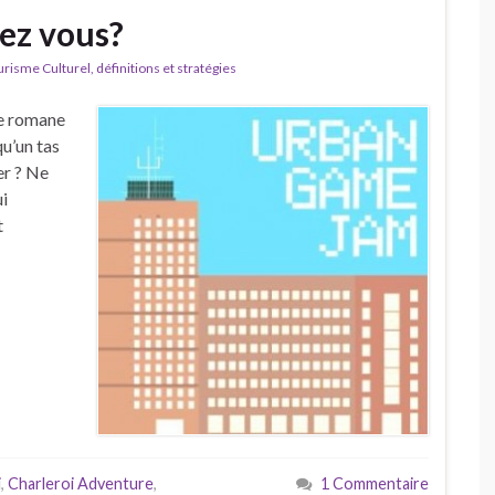
hez vous?
isme Culturel, définitions et stratégies
se romane
qu’un tas
er ? Ne
ui
t
i
,
Charleroi Adventure
,
1 Commentaire