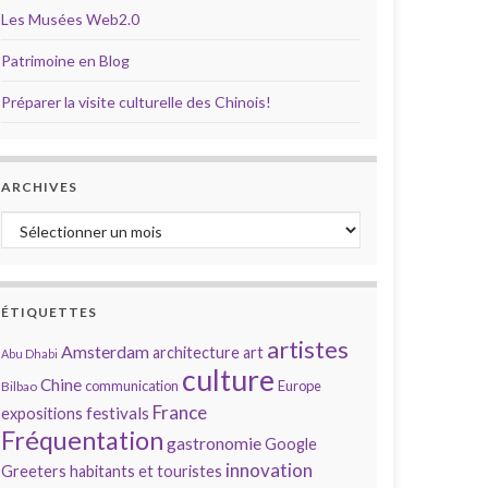
Les Musées Web2.0
Patrimoine en Blog
Préparer la visite culturelle des Chinois!
ARCHIVES
Archives
ÉTIQUETTES
artistes
Amsterdam
architecture
art
Abu Dhabi
culture
Chine
communication
Europe
Bilbao
France
festivals
expositions
Fréquentation
gastronomie
Google
innovation
Greeters
habitants et touristes