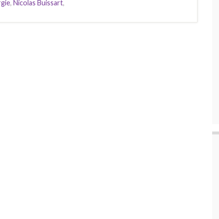
rgie
,
Nicolas Buissart
,