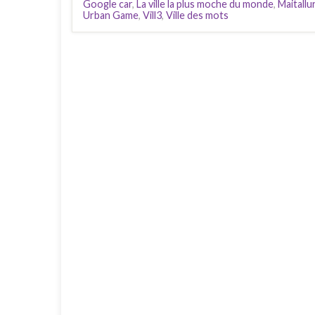
Google car
,
La ville la plus moche du monde
,
Maitallu
Urban Game
,
Vill3
,
Ville des mots