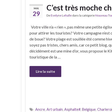
C’est très moche c
MAI
29
De
Evelyne Lehalle
dans la catégorie
Nouveau Tour
Votre ville n’a « rien », pas même une petite égli
pour attirer les touristes? Votre campagne n’est 
de boue? Votre plage est souillée été comme hiv
soyez pas tristes, chers amis, car ce petit blog, q
décidément est une mine d’or, vous propose le Ki
touristique de la …
Lire la suite
Ancre
,
Art urbain
,
Asphalte#
,
Belgique
,
Charlero