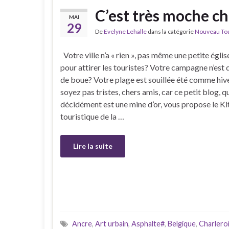
C’est très moche c
MAI
29
De
Evelyne Lehalle
dans la catégorie
Nouveau Tour
Votre ville n’a « rien », pas même une petite égli
pour attirer les touristes? Votre campagne n’est 
de boue? Votre plage est souillée été comme hiv
soyez pas tristes, chers amis, car ce petit blog, q
décidément est une mine d’or, vous propose le Ki
touristique de la …
Lire la suite
Ancre
,
Art urbain
,
Asphalte#
,
Belgique
,
Charlero