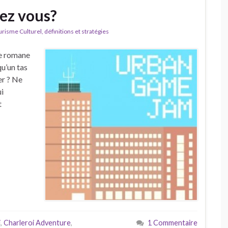
hez vous?
isme Culturel, définitions et stratégies
se romane
qu’un tas
er ? Ne
ui
t
i
,
Charleroi Adventure
,
1 Commentaire