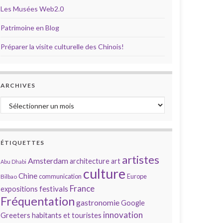
Les Musées Web2.0
Patrimoine en Blog
Préparer la visite culturelle des Chinois!
ARCHIVES
Archives
ÉTIQUETTES
artistes
Amsterdam
architecture
art
Abu Dhabi
culture
Chine
communication
Europe
Bilbao
France
festivals
expositions
Fréquentation
gastronomie
Google
innovation
Greeters
habitants et touristes