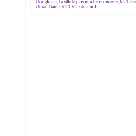
Google car
,
La ville la plus moche du monde
,
Maitallu
Urban Game
,
Vill3
,
Ville des mots