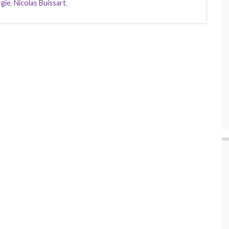
rgie
,
Nicolas Buissart
,