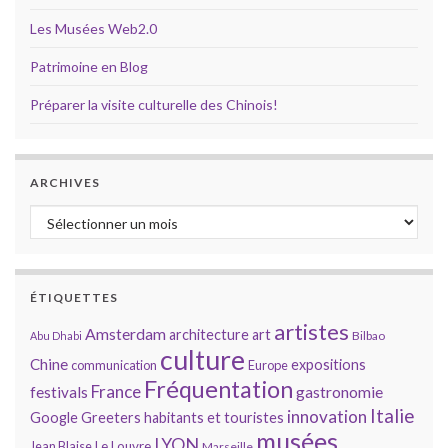
Les Musées Web2.0
Patrimoine en Blog
Préparer la visite culturelle des Chinois!
ARCHIVES
Archives
ÉTIQUETTES
artistes
Amsterdam
architecture
art
Bilbao
Abu Dhabi
culture
Chine
expositions
communication
Europe
Fréquentation
France
gastronomie
festivals
Italie
innovation
Google
Greeters
habitants et touristes
musées
LYON
Jean Blaise
Le Louvre
Marseille