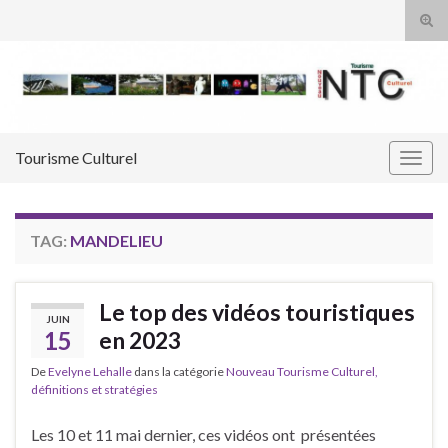
Tog
sear
Search for:
for
Tourisme Culturel
Togg
navig
TAG:
MANDELIEU
Le top des vidéos touristiques
JUIN
15
en 2023
De
Evelyne Lehalle
dans la catégorie
Nouveau Tourisme Culturel,
définitions et stratégies
Les 10 et 11 mai dernier, ces vidéos ont présentées