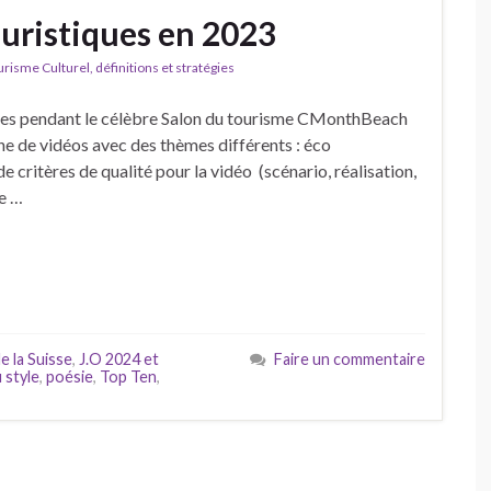
ouristiques en 2023
isme Culturel, définitions et stratégies
tées pendant le célèbre Salon du tourisme CMonthBeach
ine de vidéos avec des thèmes différents : éco
e critères de qualité pour la vidéo (scénario, réalisation,
e …
e la Suisse
,
J.O 2024 et
Faire un commentaire
 style
,
poésie
,
Top Ten
,