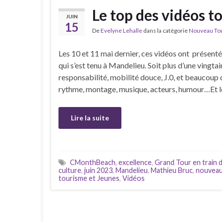
Le top des vidéos t
JUIN
15
De
Evelyne Lehalle
dans la catégorie
Nouveau Tour
Les 10 et 11 mai dernier, ces vidéos ont présen
qui s’est tenu à Mandelieu. Soit plus d’une vingta
responsabilité, mobilité douce, J.0, et beaucoup d
rythme, montage, musique, acteurs, humour…Et l
Lire la suite
CMonthBeach
,
excellence
,
Grand Tour en train d
culture
,
juin 2023
,
Mandelieu
,
Mathieu Bruc
,
nouveau
tourisme et Jeunes
,
Vidéos