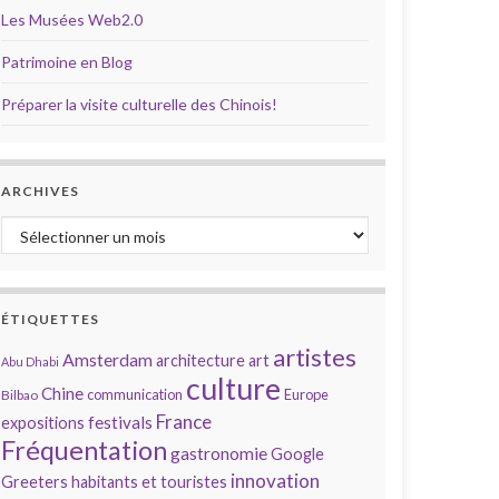
Les Musées Web2.0
Patrimoine en Blog
Préparer la visite culturelle des Chinois!
ARCHIVES
Archives
ÉTIQUETTES
artistes
Amsterdam
architecture
art
Abu Dhabi
culture
Chine
communication
Europe
Bilbao
France
festivals
expositions
Fréquentation
gastronomie
Google
innovation
Greeters
habitants et touristes