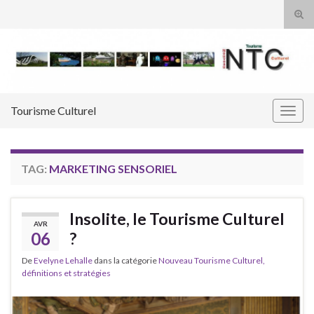
Tog
sear
Search for:
for
Tourisme Culturel
Togg
navig
TAG:
MARKETING SENSORIEL
Insolite, le Tourisme Culturel
AVR
06
?
De
Evelyne Lehalle
dans la catégorie
Nouveau Tourisme Culturel,
définitions et stratégies