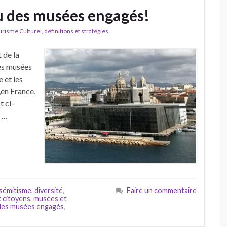
 des musées engagés!
isme Culturel, définitions et stratégies
 de la
es musées
e et les
en France,
t ci-
e …
isémitisme
,
diversité
,
Faire un commentaire
 citoyens
,
musées et
des musées engagés
,