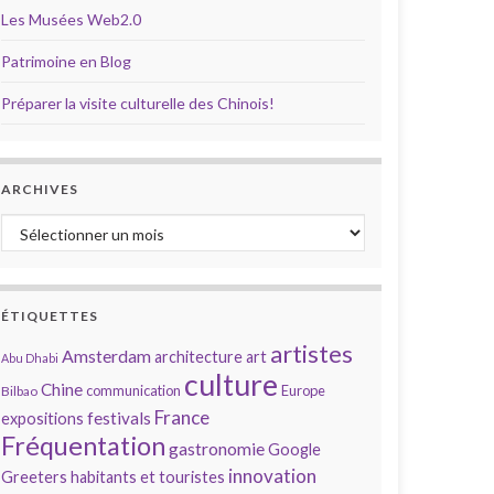
Les Musées Web2.0
Patrimoine en Blog
Préparer la visite culturelle des Chinois!
ARCHIVES
Archives
ÉTIQUETTES
artistes
Amsterdam
architecture
art
Abu Dhabi
culture
Chine
communication
Europe
Bilbao
France
festivals
expositions
Fréquentation
gastronomie
Google
innovation
Greeters
habitants et touristes