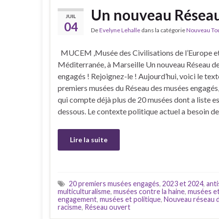
Un nouveau Réseau
JUIL
04
De
Evelyne Lehalle
dans la catégorie
Nouveau Tour
MUCEM ,Musée des Civilisations de l’Europe et
Méditerranée, à Marseille Un nouveau Réseau d
engagés ! Rejoignez-le ! Aujourd’hui, voici le text
premiers musées du Réseau des musées engagés,
qui compte déjà plus de 20 musées dont a liste es
dessous. Le contexte politique actuel a besoin d
Lire la suite
20 premiers musées engagés
,
2023 et 2024
,
ant
multiculturalisme
,
musées contre la haine
,
musées et
engagement
,
musées et politique
,
Nouveau réseau 
racisme
,
Réseau ouvert