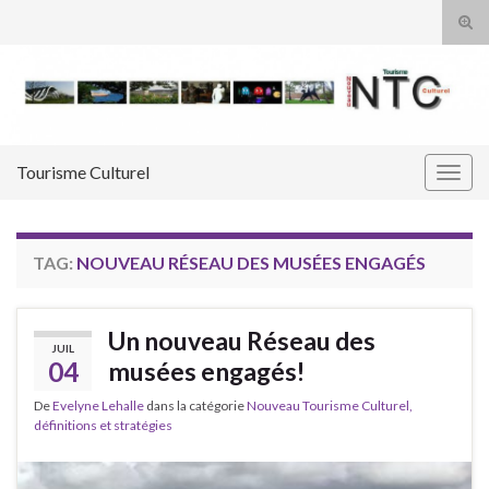
Tog
sear
Search for:
for
Tourisme Culturel
Togg
navig
TAG:
NOUVEAU RÉSEAU DES MUSÉES ENGAGÉS
Un nouveau Réseau des
JUIL
04
musées engagés!
De
Evelyne Lehalle
dans la catégorie
Nouveau Tourisme Culturel,
définitions et stratégies