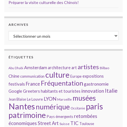
Préparer la visite culturelle des Chinois!
ARCHIVES
Archives
ÉTIQUETTES
artistes
Amsterdam
architecture
art
Bilbao
Abu Dhabi
culture
Chine
expositions
communication
Europe
Fréquentation
France
gastronomie
festivals
Italie
innovation
Google
Greeters
habitants et touristes
musées
LYON
Jean Blaise
Le Louvre
Marseille
Nantes
paris
numérique
Occitanie
patrimoine
retombées
Pays émergents
économiques
TIC
Street Art
Toulouse
Suisse