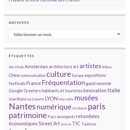
ARCHIVES
Archives
ÉTIQUETTES
artistes
Amsterdam
architecture
art
Bilbao
Abu Dhabi
culture
Chine
expositions
communication
Europe
Fréquentation
France
gastronomie
festivals
Italie
innovation
Google
Greeters
habitants et touristes
musées
LYON
Jean Blaise
Le Louvre
Marseille
Nantes
paris
numérique
Occitanie
patrimoine
retombées
Pays émergents
économiques
TIC
Street Art
Toulouse
Suisse