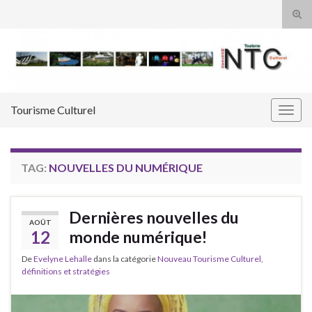
Tog
sear
Search for:
for
Tourisme Culturel
Togg
navig
TAG:
NOUVELLES DU NUMÉRIQUE
Dernières nouvelles du
AOÛT
12
monde numérique!
De
Evelyne Lehalle
dans la catégorie
Nouveau Tourisme Culturel,
définitions et stratégies