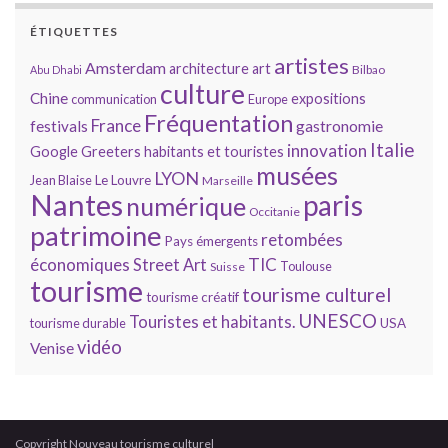
ÉTIQUETTES
artistes
Amsterdam
architecture
art
Bilbao
Abu Dhabi
culture
Chine
expositions
communication
Europe
Fréquentation
France
gastronomie
festivals
Italie
innovation
Google
Greeters
habitants et touristes
musées
LYON
Jean Blaise
Le Louvre
Marseille
Nantes
paris
numérique
Occitanie
patrimoine
retombées
Pays émergents
économiques
TIC
Street Art
Toulouse
Suisse
tourisme
tourisme culturel
tourisme créatif
UNESCO
Touristes et habitants.
tourisme durable
USA
vidéo
Venise
Copyright Nouveau tourisme culturel