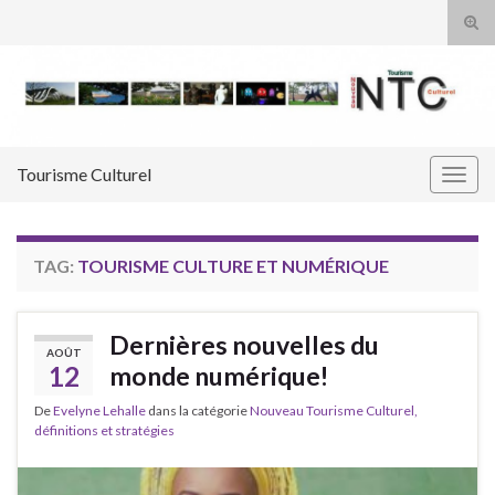
Tog
sear
Search for:
for
Tourisme Culturel
Togg
navig
TAG:
TOURISME CULTURE ET NUMÉRIQUE
Dernières nouvelles du
AOÛT
12
monde numérique!
De
Evelyne Lehalle
dans la catégorie
Nouveau Tourisme Culturel,
définitions et stratégies