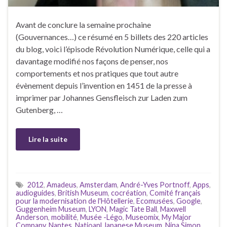
Avant de conclure la semaine prochaine
(Gouvernances…) ce résumé en 5 billets des 220 articles
du blog, voici l’épisode Révolution Numérique, celle qui a
davantage modifié nos façons de penser, nos
comportements et nos pratiques que tout autre
évènement depuis l’invention en 1451 de la presse à
imprimer par Johannes Gensfleisch zur Laden zum
Gutenberg, …
Lire la suite
2012
,
Amadeus
,
Amsterdam
,
André-Yves Portnoff
,
Apps
,
audioguides
,
British Museum
,
cocréation
,
Comité français
pour la modernisation de l'Hôtellerie
,
Ecomusées
,
Google
,
Guggenheim Museum
,
LYON
,
Magic Tate Ball
,
Maxwell
Anderson
,
mobilité
,
Musée -Légo
,
Museomix
,
My Major
Company
,
Nantes
,
Natioanl Japanese Museum
,
Nina Simon
,