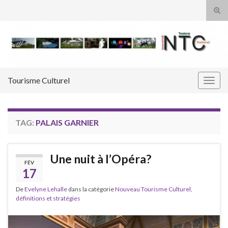
Tog
sear
Search for:
for
Tourisme Culturel
Togg
navig
TAG:
PALAIS GARNIER
Une nuit à l’Opéra?
FÉV
17
De
Evelyne Lehalle
dans la catégorie
Nouveau Tourisme Culturel,
définitions et stratégies