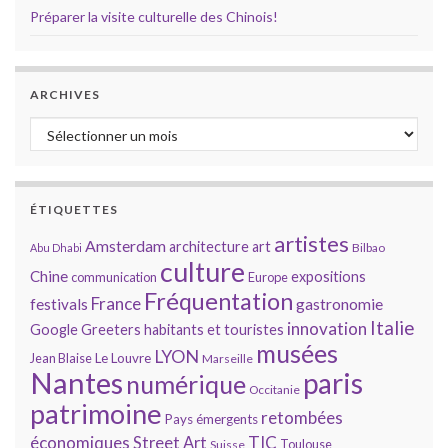
Préparer la visite culturelle des Chinois!
ARCHIVES
Archives
ÉTIQUETTES
artistes
Amsterdam
architecture
art
Bilbao
Abu Dhabi
culture
Chine
expositions
communication
Europe
Fréquentation
France
gastronomie
festivals
Italie
innovation
Google
Greeters
habitants et touristes
musées
LYON
Jean Blaise
Le Louvre
Marseille
Nantes
paris
numérique
Occitanie
patrimoine
retombées
Pays émergents
économiques
TIC
Street Art
Toulouse
Suisse