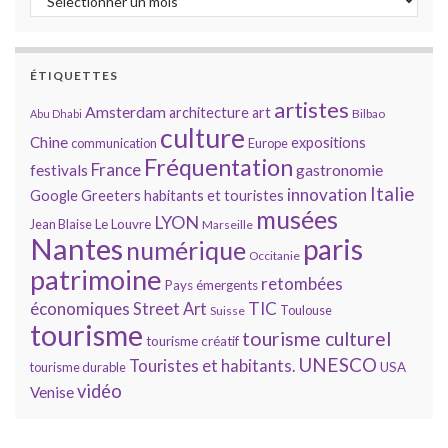
ÉTIQUETTES
artistes
Amsterdam
architecture
art
Bilbao
Abu Dhabi
culture
Chine
expositions
communication
Europe
Fréquentation
France
gastronomie
festivals
Italie
innovation
Google
Greeters
habitants et touristes
musées
LYON
Jean Blaise
Le Louvre
Marseille
Nantes
paris
numérique
Occitanie
patrimoine
retombées
Pays émergents
économiques
TIC
Street Art
Toulouse
Suisse
tourisme
tourisme culturel
tourisme créatif
UNESCO
Touristes et habitants.
tourisme durable
USA
vidéo
Venise