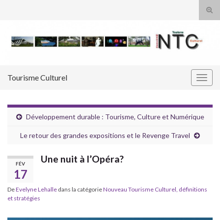
Tog
sear
Search for:
for
Tourisme Culturel
Togg
navig
Développement durable : Tourisme, Culture et Numérique
Le retour des grandes expositions et le Revenge Travel
Une nuit à l’Opéra?
FÉV
17
De
Evelyne Lehalle
dans la catégorie
Nouveau Tourisme Culturel, définitions
et stratégies