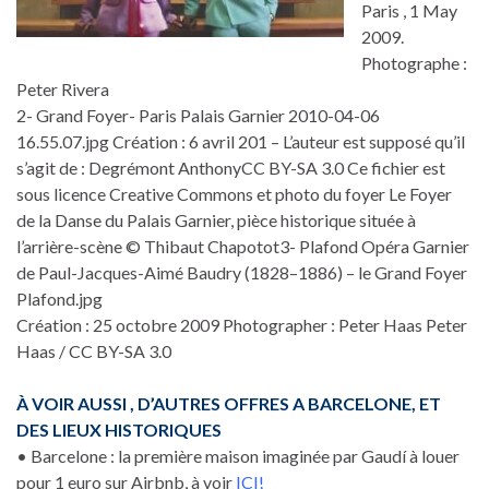
Paris , 1 May
2009.
Photographe :
Peter Rivera
2- Grand Foyer- Paris Palais Garnier 2010-04-06
16.55.07.jpg Création : 6 avril 201 – L’auteur est supposé qu’il
s’agit de : Degrémont AnthonyCC BY-SA 3.0 Ce fichier est
sous licence Creative Commons et photo du foyer Le Foyer
de la Danse du Palais Garnier, pièce historique située à
l’arrière-scène © Thibaut Chapotot3- Plafond Opéra Garnier
de Paul-Jacques-Aimé Baudry (1828–1886) – le Grand Foyer
Plafond.jpg
Création : 25 octobre 2009 Photographer : Peter Haas Peter
Haas / CC BY-SA 3.0
À VOIR AUSSI , D’AUTRES OFFRES A BARCELONE, ET
DES LIEUX HISTORIQUES
• Barcelone : la première maison imaginée par Gaudí à louer
pour 1 euro sur Airbnb, à voir
ICI!