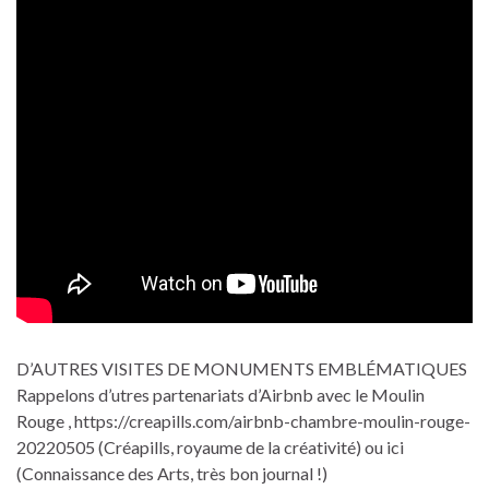
D’AUTRES VISITES DE MONUMENTS EMBLÉMATIQUES
Rappelons d’utres partenariats d’Airbnb avec le Moulin
Rouge , https://creapills.com/airbnb-chambre-moulin-rouge-
20220505 (Créapills, royaume de la créativité) ou ici
(Connaissance des Arts, très bon journal !)