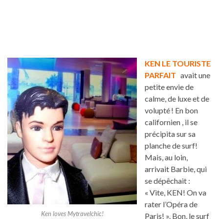
KEN LE TOURISTE
PARFAIT
avait une
petite envie de
calme, de luxe et de
volupté ! En bon
californien , il se
précipita sur sa
planche de surf!
Mais, au loin,
arrivait Barbie, qui
se dépêchait :
« Vite, KEN! On va
rater l’Opéra de
Ken loves Mytravelchic!
Paris! ». Bon, le surf