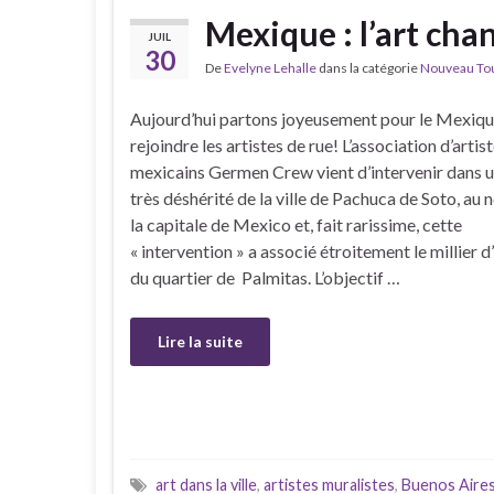
Mexique : l’art chan
JUIL
30
De
Evelyne Lehalle
dans la catégorie
Nouveau Tour
Aujourd’hui partons joyeusement pour le Mexiqu
rejoindre les artistes de rue! L’association d’artis
mexicains Germen Crew vient d’intervenir dans u
très déshérité de la ville de Pachuca de Soto, au 
la capitale de Mexico et, fait rarissime, cette
« intervention » a associé étroitement le millier 
du quartier de Palmitas. L’objectif …
Lire la suite
art dans la ville
,
artistes muralistes
,
Buenos Aire