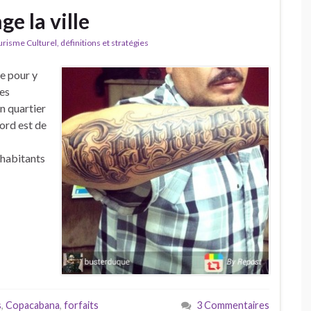
ge la ville
isme Culturel, définitions et stratégies
e pour y
tes
n quartier
nord est de
d’habitants
s
,
Copacabana
,
forfaits
3 Commentaires