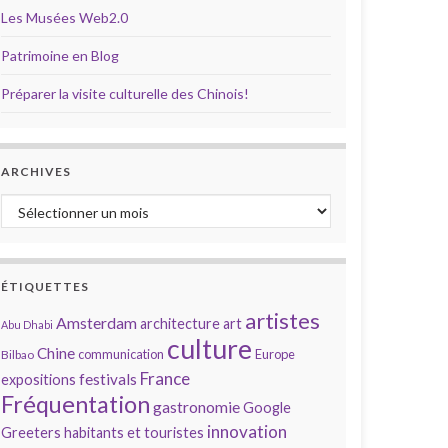
Les Musées Web2.0
Patrimoine en Blog
Préparer la visite culturelle des Chinois!
ARCHIVES
Archives
ÉTIQUETTES
artistes
Amsterdam
architecture
art
Abu Dhabi
culture
Chine
communication
Europe
Bilbao
France
festivals
expositions
Fréquentation
gastronomie
Google
innovation
Greeters
habitants et touristes