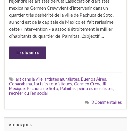
rejoindre les artistes de rue! L’association d’artistes
mexicains Germen Crew vient d’intervenir dans un
quartier très déshérité de la ville de Pachuca de Soto,
au nord est de la capitale de Mexico et, fait rarissime,
cette « intervention » a associé étroitement le millier
d’habitants du quartier de Palmitas. L’objectif …
Lire la suite
art dans la ville
,
artistes muralistes
,
Buenos Aires
,
Copacabana
,
forfaits touristiques
,
Germen Crew
,
JR
,
Mexique
,
Pachuca de Soto
,
Palmitas
,
peintres muralistes
,
recréer du lien social
3 Commentaires
RUBRIQUES