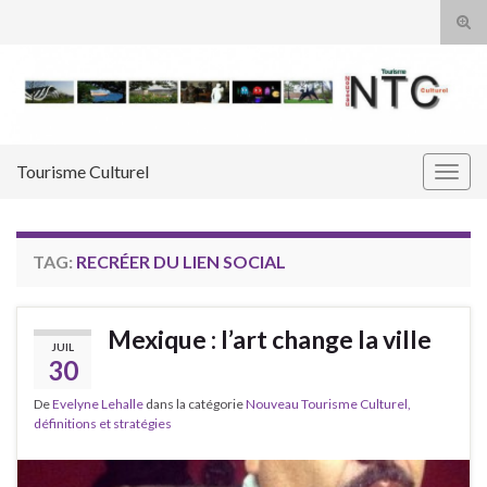
Tog
sear
Search for:
for
Tourisme Culturel
Togg
navig
TAG:
RECRÉER DU LIEN SOCIAL
Mexique : l’art change la ville
JUIL
30
De
Evelyne Lehalle
dans la catégorie
Nouveau Tourisme Culturel,
définitions et stratégies