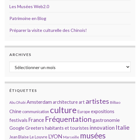
Les Musées Web2.0
Patrimoine en Blog
Préparer la visite culturelle des Chinois!
ARCHIVES
Archives
ÉTIQUETTES
artistes
Amsterdam
architecture
art
Bilbao
Abu Dhabi
culture
Chine
expositions
communication
Europe
Fréquentation
France
gastronomie
festivals
Italie
innovation
Google
Greeters
habitants et touristes
musées
LYON
Jean Blaise
Le Louvre
Marseille