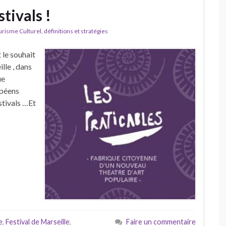
tivals !
isme Culturel, définitions et stratégies
t le souhait
lle , dans
ue
ropéens
stivals …Et
e
,
Festival de Marseille
,
Faire un commentaire