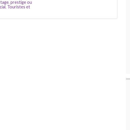
rtage
,
prestige ou
cial
,
Touristes et