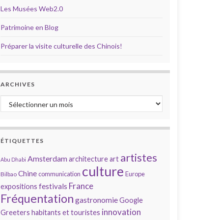
Les Musées Web2.0
Patrimoine en Blog
Préparer la visite culturelle des Chinois!
ARCHIVES
Archives
ÉTIQUETTES
artistes
Amsterdam
architecture
art
Abu Dhabi
culture
Chine
communication
Europe
Bilbao
France
festivals
expositions
Fréquentation
gastronomie
Google
innovation
Greeters
habitants et touristes