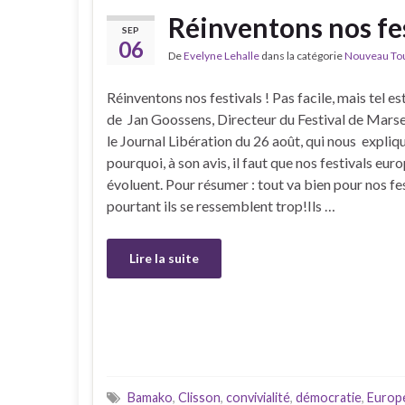
Réinventons nos fes
SEP
06
De
Evelyne Lehalle
dans la catégorie
Nouveau Tour
Réinventons nos festivals ! Pas facile, mais tel es
de Jan Goossens, Directeur du Festival de Marsei
le Journal Libération du 26 août, qui nous expliq
pourquoi, à son avis, il faut que nos festivals eu
évoluent. Pour résumer : tout va bien pour nos fe
pourtant ils se ressemblent trop!Ils …
Lire la suite
Bamako
,
Clisson
,
convivialité
,
démocratie
,
Europ