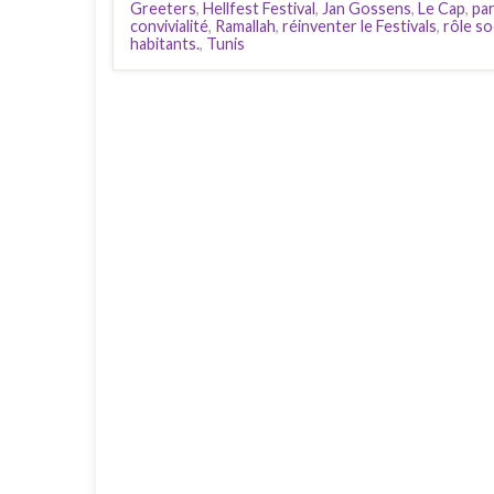
Greeters
,
Hellfest Festival
,
Jan Gossens
,
Le Cap
,
pa
convivialité
,
Ramallah
,
réinventer le Festivals
,
rôle so
habitants.
,
Tunis